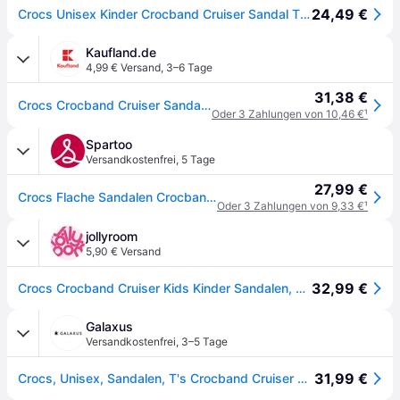
24,49 €
Crocs Unisex Kinder Crocband Cruiser Sandal T Sandalen, Navy/Varsity Red, 19/20 EU
Kaufland.de
4,99 € Versand
,
3–6 Tage
31,38 €
Crocs Crocband Cruiser Sandal T 209424-4OT, Sandalen, für Jungen, Dunkelblau, Größe: 25/26
Oder 3 Zahlungen von 10,46 €
¹
Spartoo
Versandkostenfrei
,
5 Tage
27,99 €
Crocs Flache Sandalen Crocband Cruiser Sandal T - 27 / 28
Oder 3 Zahlungen von 9,33 €
¹
jollyroom
5,90 € Versand
32,99 €
Crocs Crocband Cruiser Kids Kinder Sandalen, Navy/Varsity Red, 23-24
Galaxus
Versandkostenfrei
,
3–5 Tage
31,99 €
Crocs, Unisex, Sandalen, T's Crocband Cruiser Sandal, Blau, (19, 19.5, 20)