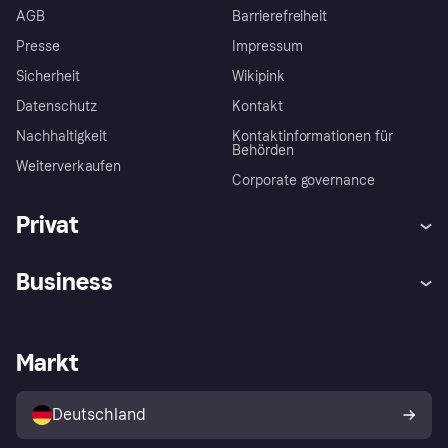
AGB
Barrierefreiheit
Presse
Impressum
Sicherheit
Wikipink
Datenschutz
Kontakt
Nachhaltigkeit
Kontaktinformationen für
Behörden
Weiterverkaufen
Corporate governance
Privat
Hilfe
Beschwerden
Business
Einloggen
Sicher shoppen mit Klarna
Händlersupport
Entwicklerseite
Mit Klarna einkaufen
Festgeld
Händlerportal
Betriebsstatus
Markt
Klarna App
Datenschutzeinstellungen
Mit Klarna verkaufen
Plattformen und Partner
Shops entdecken
Dein Widerrufsrecht
Deutschland
Käuferschutzrichtlinie