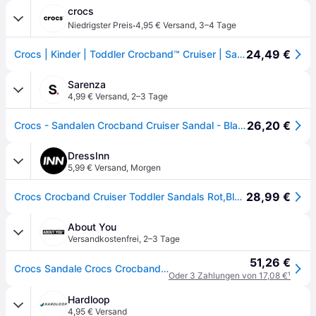
crocs
·
Niedrigster Preis
4,95 € Versand
,
3–4 Tage
24,49 €
Crocs | Kinder | Toddler Crocband™ Cruiser | Sandalen | Rot | 20
Sarenza
4,99 € Versand
,
2–3 Tage
26,20 €
Crocs - Sandalen Crocband Cruiser Sandal - Blau - Größe 19 - 20
DressInn
5,99 € Versand
,
Morgen
28,99 €
Crocs Crocband Cruiser Toddler Sandals Rot,Blau EU 19-20 Kinder
About You
Versandkostenfrei
,
2–3 Tage
51,26 €
Crocs Sandale Crocs Crocband Cruiser Sandal T
Oder 3 Zahlungen von 17,08 €
¹
Hardloop
4,95 € Versand