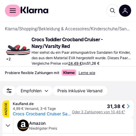
Für Shopper
Für Händler
Klarna
/
Shopping
/
Bekleidung & Accessoires
/
Kinderschuhe
/
Sandalen
Crocs Toddler Crocband Cruiser - 
Navy/Varsity Red
Hier siehst du ein Paar atmungsaktive Sandalen für Kinder, 
das aus dem Material EVA hergestellt wurde. Dieses Paar 
+
2
Sommerschuhe gibt es nur in Blau.
Vergleiche Preise von
24,49 €
bis
51,26 €
Probiere flexible Zahlungen mit
Lerne wie
Empfohlen
Preis inklusive Versand
Kaufland.de
ANZEIGE
31,38 €
4,99 € Versand
,
3–6 Tage
Oder 3 Zahlungen von 10,46 €
¹
Crocs Crocband Cruiser Sandal T 209424-4OT, Sandalen, für Jungen, Dunkelblau, Größe: 25/26
Amazon
Niedrigster Preis