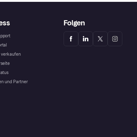
ess
Folgen
pport
rtal
a verkaufen
rseite
tatus
en und Partner