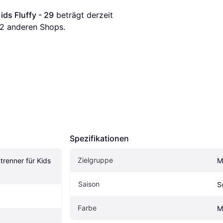
ds Fluffy - 29
 beträgt derzeit 
2
 anderen Shops.
Spezifikationen
Zielgruppe
renner für Kids 
M
Saison
S
Farbe
M