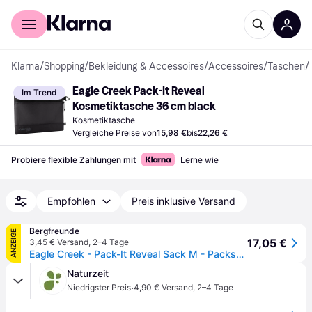
Für Shopper
Für Händler
Klarna
/
Shopping
/
Bekleidung & Accessoires
/
Accessoires
/
Taschen
/
Eagle Creek Pack-It Reveal 
Im Trend
Kosmetiktasche 36 cm black
Kosmetiktasche
Vergleiche Preise von
15,98 €
bis
22,26 €
Probiere flexible Zahlungen mit
Lerne wie
Empfohlen
Preis inklusive Versand
Bergfreunde
ANZEIGE
17,05 €
3,45 € Versand
,
2–4 Tage
Eagle Creek - Pack-It Reveal Sack M - Packsack Gr 36 x 24 cm schwarz
Naturzeit
·
Niedrigster Preis
4,90 € Versand
,
2–4 Tage