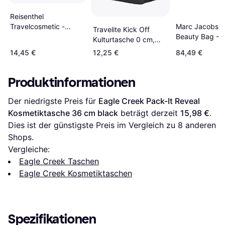
Reisenthel
Travelcosmetic -
Marc Jacobs 
Travelite Kick Off
Black
Beauty Bag - B
Kulturtasche 0 cm,
Schwarz
14,45 €
12,25 €
84,49 €
Produktinformationen
Der niedrigste Preis für 
Eagle Creek Pack-It Reveal 
Kosmetiktasche 36 cm black
 beträgt derzeit 
15,98 €
. 
Dies ist der günstigste Preis im Vergleich zu 
8
 anderen 
Shops.
Vergleiche:
Eagle Creek Taschen
Eagle Creek Kosmetiktaschen
Spezifikationen