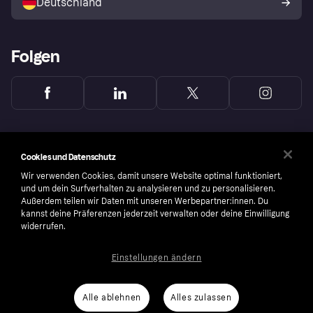
Deutschland
Käuferschutzrichtlinie
Folgen
Cookies und Datenschutz
Wir verwenden Cookies, damit unsere Website optimal funktioniert,
und um dein Surfverhalten zu analysieren und zu personalisieren.
Außerdem teilen wir Daten mit unseren Werbepartner:innen. Du
kannst deine Präferenzen jederzeit verwalten oder deine Einwilligung
widerrufen.
Einstellungen ändern
Copyright © 2005-2026 Klarna Bank AB (publ). Headquarters: Stockholm, Sweden. All
rights reserved. Klarna Bank AB (publ). Sveavägen 46, 111 34 Stockholm. Organization
number: 556737-0431
Alle ablehnen
Alles zulassen
Nutzungsbedingungen
Cookies
Klarna.com