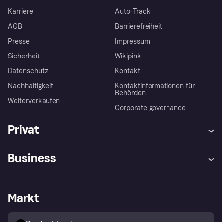
Karriere
Auto-Track
AGB
Barrierefreiheit
Presse
Impressum
Sicherheit
Wikipink
Datenschutz
Kontakt
Nachhaltigkeit
Kontaktinformationen für
Behörden
Weiterverkaufen
Corporate governance
Privat
Hilfe
Beschwerden
Business
Einloggen
Sicher shoppen mit Klarna
Händlersupport
Entwicklerseite
Mit Klarna einkaufen
Festgeld
Händlerportal
Betriebsstatus
Markt
Klarna App
Datenschutzeinstellungen
Mit Klarna verkaufen
Plattformen und Partner
Shops entdecken
Dein Widerrufsrecht