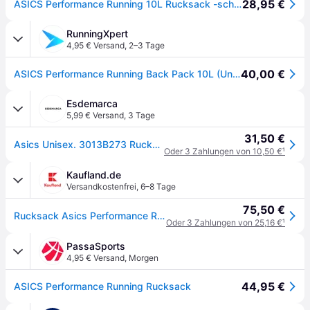
28,95 €
ASICS Performance Running 10L Rucksack -schwarz, grau
RunningXpert
4,95 € Versand
,
2–3 Tage
40,00 €
ASICS Performance Running Back Pack 10L (Unisex) Rucksäcke & Westen Schwarz
Esdemarca
5,99 € Versand
,
3 Tage
31,50 €
Asics Unisex. 3013B273 Rucksack Performance Running 10L schwarz (OSFA), Sportlich, Polyester
Oder 3 Zahlungen von 10,50 €
¹
Kaufland.de
Versandkostenfrei
,
6–8 Tage
75,50 €
Rucksack Asics Performance Running Back Pack 10L für Uni
Oder 3 Zahlungen von 25,16 €
¹
PassaSports
4,95 € Versand
,
Morgen
44,95 €
ASICS Performance Running Rucksack