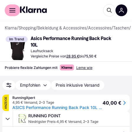
Für Shopper
Für Händler
Klarna
/
Shopping
/
Bekleidung & Accessoires
/
Accessoires
/
Taschen
/
Asics Performance Running Back Pack 
Im Trend
10L
Laufrucksack
Vergleiche Preise von
28,95 €
bis
75,50 €
Probiere flexible Zahlungen mit
Lerne wie
Empfohlen
Preis inklusive Versand
RunningXpert
ANZEIGE
40,00 €
4,95 € Versand
,
2–3 Tage
ASICS Performance Running Back Pack 10L (Unisex) Rucksäcke & Westen Schwarz
RUNNING POINT
·
Niedrigster Preis
4,95 € Versand
,
2–3 Tage