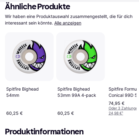
Ähnliche Produkte
Wir haben eine Produktauswahl zusammengestellt, die für dich 
interessant sein könnte.
Alle anzeigen
Spitfire Bighead
Spitfire Formul
Spitfire Bighead
54mm
Conical 99D 
53mm 99A 4-pack
pack
74,95 €
Oder 3 Zahlunge
60,25 €
60,25 €
24,98 €
¹
Produktinformationen