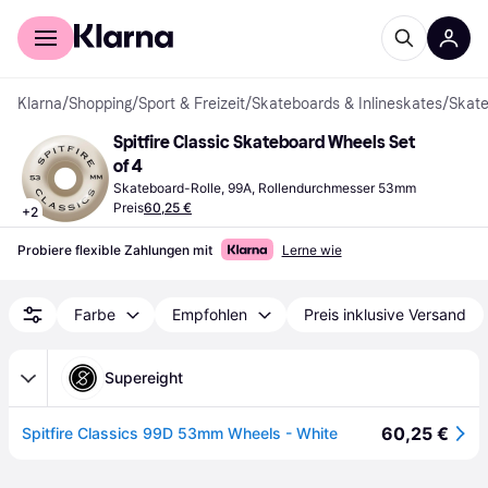
Für Shopper
Für Händler
Klarna
/
Shopping
/
Sport & Freizeit
/
Skateboards & Inlineskates
/
Skat
Spitfire Classic Skateboard Wheels Set 
of 4
Skateboard-Rolle, 99A, Rollendurchmesser 53mm
Preis
60,25 €
+
2
Probiere flexible Zahlungen mit
Lerne wie
Farbe
Empfohlen
Preis inklusive Versand
Supereight
60,25 €
Spitfire Classics 99D 53mm Wheels - White