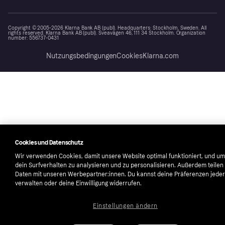
Copyright © 2005-2026 Klarna Bank AB (publ). Headquarters: Stockholm, Sweden. All
rights reserved. Klarna Bank AB (publ). Sveavägen 46, 111 34 Stockholm. Organization
number: 556737-0431
Nutzungsbedingungen
Cookies
Klarna.com
Cookies und Datenschutz
Wir verwenden Cookies, damit unsere Website optimal funktioniert, und um
dein Surfverhalten zu analysieren und zu personalisieren. Außerdem teilen
Daten mit unseren Werbepartner:innen. Du kannst deine Präferenzen jeder
verwalten oder deine Einwilligung widerrufen.
Einstellungen ändern