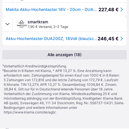
227,48 €
Makita Akku-Hochentaster 18V - 20cm - DUA200Z - 1,62-2,52m - ohne Akku/Ladegerät
smartkram
7,90 € Versand
,
2–3 Tage
246,45 €
Akku-Hochentaster DUA200Z, 18Volt (blau/schwarz, ohne Akku und Ladegert)
Alle anzeigen (18)
¹
Vorbehaltlich Kreditwürdigkeitsprüfung.
²
Bezahle in 6 Raten mit Klarna, * APR 13,27 %. Eine Anzahlung kann
erforderlich sein. Zahlungsbeispiel für einen Kauf von 1000 € in 6 Raten:
5 Zahlungen von 172,81€ und die letzte Zahlung von 172,79 €. Laufzeit:
6 Monate. TIN 13,27% APR 13,27 %. Gesamtbetrag: 1036,84 €. Zinsen:
36,84 €. Gilt nur für in Deutschland lebende Personen über 18 Jahre.
Vorbehaltlich der Zustimmung von Klarna. Mindestkaufbetrag 25 € und
Höchstbetrag abhängig von der Bonitätsprüfung. Kreditgeber: Klarna Bank
AB (publ), Sveavägen 46, 111 34 Stockholm, Reg. Nr.: 556737-0431. Siehe
Bedingungen und weitere Informationen unter
https://www.klarna.com/de/agb/
.