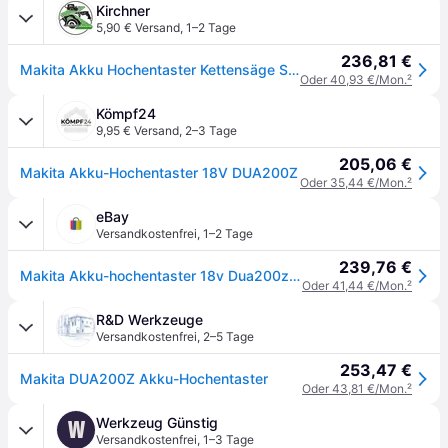
Kirchner
5,90 € Versand
,
1–2 Tage
236,81 €
Makita Akku Hochentaster Kettensäge Solo 18V 20 cm Länge 1,62 - 2,52 m DUA200Z
Oder 40,93 €/Mon.
²
Kömpf24
9,95 € Versand
,
2–3 Tage
205,06 €
Makita Akku-Hochentaster 18V DUA200Z
Oder 35,44 €/Mon.
²
eBay
Versandkostenfrei
,
1–2 Tage
239,76 €
Makita Akku-hochentaster 18v Dua200z (ohne Akkus Und Ohne Ladegerät)
Oder 41,44 €/Mon.
²
R&D Werkzeuge
Versandkostenfrei
,
2–5 Tage
253,47 €
Makita DUA200Z Akku-Hochentaster
Oder 43,81 €/Mon.
²
Werkzeug Günstig
W
Versandkostenfrei
,
1–3 Tage