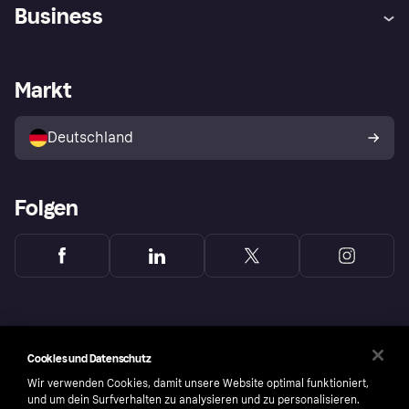
Hilfe
Beschwerden
Business
Einloggen
Sicher shoppen mit Klarna
Händlersupport
Entwicklerseite
Mit Klarna einkaufen
Festgeld
Händlerportal
Betriebsstatus
Markt
Klarna App
Datenschutzeinstellungen
Mit Klarna verkaufen
Plattformen und Partner
Shops entdecken
Dein Widerrufsrecht
Deutschland
Käuferschutzrichtlinie
Folgen
Cookies und Datenschutz
Wir verwenden Cookies, damit unsere Website optimal funktioniert,
und um dein Surfverhalten zu analysieren und zu personalisieren.