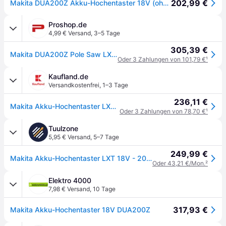
202,99 €
Makita DUA200Z Akku-Hochentaster 18V (ohne Ladegerät und Akkus)
Proshop.de
4,99 € Versand
,
3–5 Tage
305,39 €
Makita DUA200Z Pole Saw LXT® 18V 200mm
Oder 3 Zahlungen von 101,79 €
¹
Kaufland.de
Versandkostenfrei
,
1–3 Tage
236,11 €
Makita Akku-Hochentaster LXT 18V - 20 cm - 1,62 - 2,52 m - DUA200Z
Oder 3 Zahlungen von 78,70 €
¹
Tuulzone
5,95 € Versand
,
5–7 Tage
249,99 €
Makita Akku-Hochentaster LXT 18V - 20 cm - 1,62 - 2,52 m - DUA200Z
Oder 43,21 €/Mon.
²
Elektro 4000
7,98 € Versand
,
10 Tage
317,93 €
Makita Akku-Hochentaster 18V DUA200Z