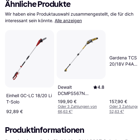
Ähnliche Produkte
Wir haben eine Produktauswahl zusammengestellt, die für dich 
interessant sein könnte.
Alle anzeigen
Gardena TCS
20/18V P4A
Ready-To-Use
Set
Dewalt
4.8
DCMPS567N
Einhell GC-LC 18/20 Li
Solo
199,90 €
157,90 €
T-Solo
Oder 3 Zahlungen von
Oder 3 Zahlunge
92,89 €
66,63 €
¹
52,63 €
¹
Produktinformationen