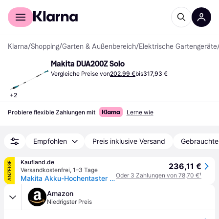
Für Shopper
Für Händler
Klarna
/
Shopping
/
Garten & Außenbereich
/
Elektrische Gartengeräte
Makita DUA200Z Solo
Vergleiche Preise von
202,99 €
bis
317,93 €
+
2
Probiere flexible Zahlungen mit
Lerne wie
Empfohlen
Preis inklusive Versand
Gebrauchte
Kaufland.de
ANZEIGE
236,11 €
Versandkostenfrei
,
1–3 Tage
Oder 3 Zahlungen von 78,70 €
¹
Makita Akku-Hochentaster LXT 18V - 20 cm - 1,62 - 2,52 m - DUA200Z
Amazon
Niedrigster Preis