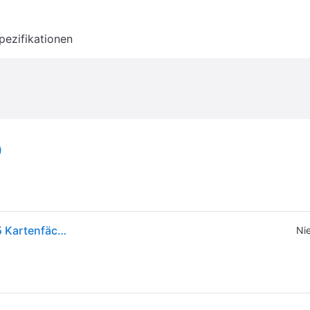
pezifikationen
)
Minigeldbörse ASTI Mini Reißveschluss-Geldbörse 5 Kartenfächer rot Damen - Leder
Nie