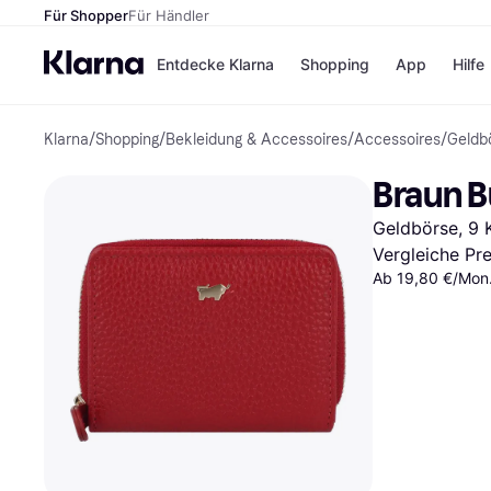
Für Shopper
Für Händler
Entdecke Klarna
Shopping
App
Hilfe
Klarna
/
Shopping
/
Bekleidung & Accessoires
/
Accessoires
/
Geldb
Zahlungsmethoden
Shops
Zahlungsmethoden
Kaufla
Braun B
Sofort bezahlen
eBay
Bezahle in 3
Temu
Geldbörse, 9 
Teilzahlungen
Samsu
Bezahle in bis zu 30
SHEIN
Vergleiche Pr
Tagen
Ab 19,80 €/Mon.
Ratenzahlung
Alle Shops