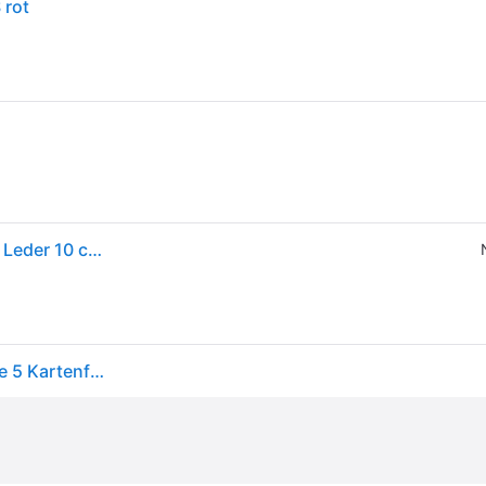
 rot
Braun Büffel, Unisex, Portemonnaie, Asti Geldbörse Leder 10 cm, Rot
BRAUN BÜFFEL | ASTI Mini Reißveschluss-Geldbörse 5 Kartenfächer rot Damen - Leder