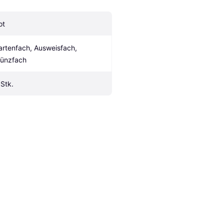
ot
artenfach, Ausweisfach, 
ünzfach
 Stk.