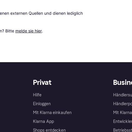
en externen Quellen und dienen lediglich 
? Bitte 
melde sie hier
.
Privat
Busin
Hilfe
Händlersu
Einloggen
Händlerpo
Mit Klarna einkaufen
Mit Klarn
Klarna App
Entwickle
Shops entdecken
Betriebss