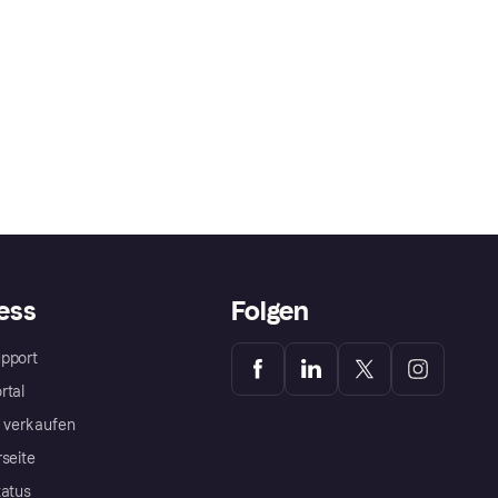
ess
Folgen
pport
rtal
a verkaufen
rseite
tatus