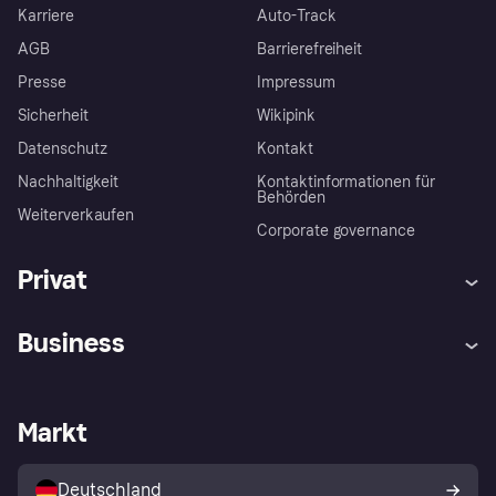
Karriere
Auto-Track
AGB
Barrierefreiheit
Presse
Impressum
Sicherheit
Wikipink
Datenschutz
Kontakt
Nachhaltigkeit
Kontaktinformationen für
Behörden
Weiterverkaufen
Corporate governance
Privat
Hilfe
Beschwerden
Business
Einloggen
Sicher shoppen mit Klarna
Händlersupport
Entwicklerseite
Mit Klarna einkaufen
Festgeld
Händlerportal
Betriebsstatus
Markt
Klarna App
Datenschutzeinstellungen
Mit Klarna verkaufen
Plattformen und Partner
Shops entdecken
Dein Widerrufsrecht
Deutschland
Käuferschutzrichtlinie