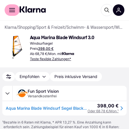
Für Shopper
Für Händler
Klarna
/
Shopping
/
Sport & Freizeit
/
Schwimm- & Wassersport
/
Windsurfen
Aqua Marina Blade Windsurf 3.0
Windsurfsegel
Preis
398,00 €
Ab 68,78 €/Mon. mit
Teste flexible Zahlungen*
Empfohlen
Preis inklusive Versand
Fun Sport Vision
Versandkostenfrei
398,00 €
Aqua Marina Blade Windsurf Segel Black Orange
Oder 68,78 €/Mon.
¹
¹
Bezahle in 6 Raten mit Klarna, * APR 13,27 %. Eine Anzahlung kann
erforderlich sein. Zahlungsbeispiel für einen Kauf von 1000 € in 6 Raten: