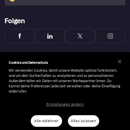
Folgen
Cookies und Datenschutz
Wir verwenden Cookies, damit unsere Website optimal funktioniert,
und um dein Surfverhalten zu analysieren und zu personalisieren.
Außerdem teilen wir Daten mit unseren Werbepartner:innen. Du
kannst deine Präferenzen jederzeit verwalten oder deine Einwilligung
widerrufen.
Einstellungen ändern
Copyright © 2005-2026 Klarna Bank AB (publ). Headquarters: Stockholm, Sweden. All
rights reserved. Klarna Bank AB (publ). Sveavägen 46, 111 34 Stockholm. Organization
number: 556737-0431
Alle ablehnen
Alles zulassen
Nutzungsbedingungen
Cookies
Klarna.com