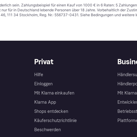
derlich sein. Zahlungsbeispiel für einen Kauf von 1000 € in 6 Raten: 5 Zahlungen
t nur für in Deutschland lebende Personen über 18 Jahre. Vorbehaltlich der Zu
n 46, 111 34 Stockholm, Reg. Nr.: 556737-0431. Siehe Bedingungen und weitere 
Privat
Busin
Hilfe
Händlersu
Einloggen
Händlerpo
Mit Klarna einkaufen
Mit Klarn
Klarna App
Entwickle
Shops entdecken
Betriebss
Käuferschutzrichtlinie
Plattform
Beschwerden