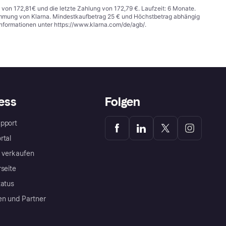
 von 172,81€ und die letzte Zahlung von 172,79 €. Laufzeit: 6 Monate.
stimmung von Klarna. Mindestkaufbetrag 25 € und Höchstbetrag abhängig
Informationen unter
https://www.klarna.com/de/agb/
.
ess
Folgen
pport
rtal
a verkaufen
rseite
tatus
en und Partner