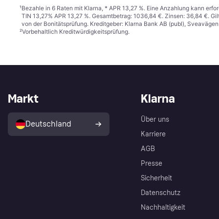
¹
Bezahle in 6 Raten mit Klarna, * APR 13,27 %. Eine Anzahlung kann erfor
TIN 13,27% APR 13,27 %. Gesamtbetrag: 1036,84 €. Zinsen: 36,84 €. Gil
von der Bonitätsprüfung. Kreditgeber: Klarna Bank AB (publ), Sveaväge
²
Vorbehaltlich Kreditwürdigkeitsprüfung.
Markt
Klarna
Über uns
Deutschland
Karriere
AGB
Presse
Sicherheit
Datenschutz
Nachhaltigkeit