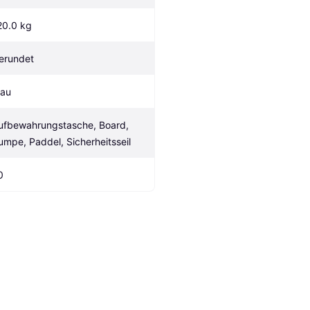
20.0 kg
erundet
lau
ufbewahrungstasche, Board, 
umpe, Paddel, Sicherheitsseil
0