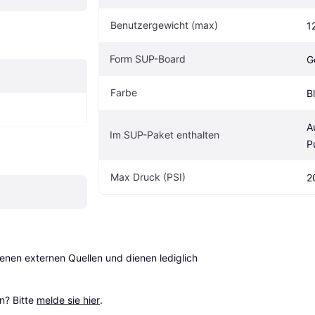
Benutzergewicht (max)
1
Form SUP-Board
G
Farbe
B
A
Im SUP-Paket enthalten
P
Max Druck (PSI)
2
en externen Quellen und dienen lediglich 
? Bitte 
melde sie hier
.