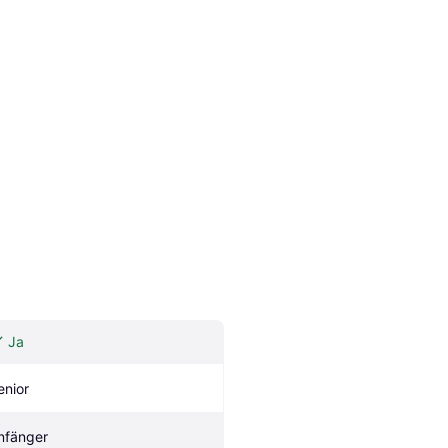
Ja
enior
nfänger