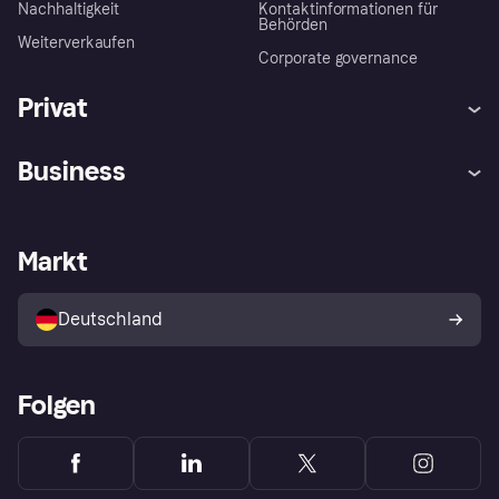
Nachhaltigkeit
Kontaktinformationen für
Behörden
Weiterverkaufen
Corporate governance
Privat
Hilfe
Beschwerden
Business
Einloggen
Sicher shoppen mit Klarna
Händlersupport
Entwicklerseite
Mit Klarna einkaufen
Festgeld
Händlerportal
Betriebsstatus
Markt
Klarna App
Datenschutzeinstellungen
Mit Klarna verkaufen
Plattformen und Partner
Shops entdecken
Dein Widerrufsrecht
Deutschland
Käuferschutzrichtlinie
Folgen