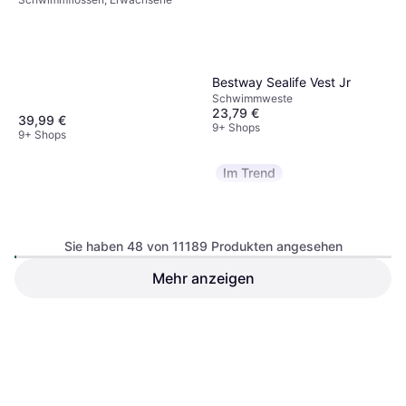
Bestway Sealife Vest Jr
Schwimmweste
23,79 €
39,99 €
9+ Shops
9+ Shops
Im Trend
Sie haben 48 von 11189 Produkten angesehen
Arena Cobra
Schwimmbrille, Unisex,
Mehr anzeigen
Arena Cobra Ultra Swipe
Erwachsene
Mirror
Schwimmbrille, Senior
41,99 €
Oder 3 Zahlungen von 13,99 €
¹
38,95 €
9+ Shops
9+ Shops
1
2
3
...
119
...
234