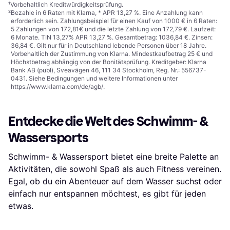
¹
Vorbehaltlich Kreditwürdigkeitsprüfung.
²
Bezahle in 6 Raten mit Klarna, * APR 13,27 %. Eine Anzahlung kann
erforderlich sein. Zahlungsbeispiel für einen Kauf von 1000 € in 6 Raten:
5 Zahlungen von 172,81€ und die letzte Zahlung von 172,79 €. Laufzeit:
6 Monate. TIN 13,27% APR 13,27 %. Gesamtbetrag: 1036,84 €. Zinsen:
36,84 €. Gilt nur für in Deutschland lebende Personen über 18 Jahre.
Vorbehaltlich der Zustimmung von Klarna. Mindestkaufbetrag 25 € und
Höchstbetrag abhängig von der Bonitätsprüfung. Kreditgeber: Klarna
Bank AB (publ), Sveavägen 46, 111 34 Stockholm, Reg. Nr.: 556737-
0431. Siehe Bedingungen und weitere Informationen unter
https://www.klarna.com/de/agb/
.
Entdecke die Welt des Schwimm- &
Wassersports
Schwimm- & Wassersport bietet eine breite Palette an
Aktivitäten, die sowohl Spaß als auch Fitness vereinen.
Egal, ob du ein Abenteuer auf dem Wasser suchst oder
einfach nur entspannen möchtest, es gibt für jeden
etwas.