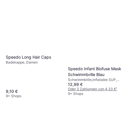
Speedo Long Hair Caps
Badekappe, Damen
Speedo Infant Biofuse Mask
Schwimmbrille Blau
Schwimmbrille,Inflatable SUP,
12,99 €
Unisex, Kinder
Oder 3 Zahlungen von 4,33 €
¹
9,10 €
9+ Shops
9+ Shops