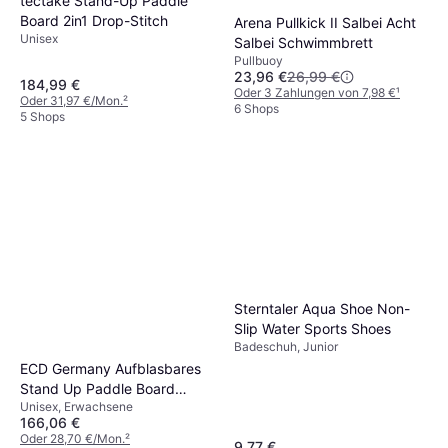
tectake Stand-Up Paddle
Board 2in1 Drop-Stitch
Arena Pullkick II Salbei Acht
Unisex
Salbei Schwimmbrett
Pullbuoy
23,96 €
26,99 €
184,99 €
Oder 3 Zahlungen von 7,98 €
¹
Oder 31,97 €/Mon.
²
6 Shops
5 Shops
Sterntaler Aqua Shoe Non-
Slip Water Sports Shoes
Badeschuh, Junior
ECD Germany Aufblasbares
Stand Up Paddle Board
Unisex, Erwachsene
320x80x15 cm
166,06 €
Oder 28,70 €/Mon.
²
9,77 €