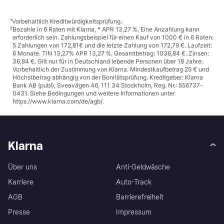
¹
Vorbehaltlich Kreditwürdigkeitsprüfung.
²
Bezahle in 6 Raten mit Klarna, * APR 13,27 %. Eine Anzahlung kann
erforderlich sein. Zahlungsbeispiel für einen Kauf von 1000 € in 6 Raten:
5 Zahlungen von 172,81€ und die letzte Zahlung von 172,79 €. Laufzeit:
6 Monate. TIN 13,27% APR 13,27 %. Gesamtbetrag: 1036,84 €. Zinsen:
36,84 €. Gilt nur für in Deutschland lebende Personen über 18 Jahre.
Vorbehaltlich der Zustimmung von Klarna. Mindestkaufbetrag 25 € und
Höchstbetrag abhängig von der Bonitätsprüfung. Kreditgeber: Klarna
Bank AB (publ), Sveavägen 46, 111 34 Stockholm, Reg. Nr.: 556737-
0431. Siehe Bedingungen und weitere Informationen unter
https://www.klarna.com/de/agb/
.
Klarna
Über uns
Anti-Geldwäsche
Karriere
Auto-Track
AGB
Barrierefreiheit
Presse
Impressum