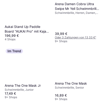
Arena Damen Cobra Ultra
Swipe Mr Yell Schwimmbrille,
Schwimmbrille, Herren, Damen,
Yellow Copper-Black,
Unisex
Einheitsgröße
Aukai Stand Up Paddle
Board "AUKAI Pro" mit Kajak-
39,99 €
196,99 €
Sitz blau
Oder 3 Zahlungen von 13,33 €
¹
4 Shops
9+ Shops
Im Trend
Arena The One Mask
Arena The One Mask Jr
Schwimmbrille, Senior
Schwimmbrille, Junior
17,49 €
16,89 €
9+ Shops
9+ Shops