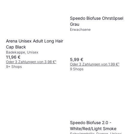
Speedo Biofuse Ohrstöpsel
Grau
Erwachsene
Arena Unisex Adult Long Hair
Cap Black
Badekappe, Unisex
11,96 €
5,99 €
Oder 3 Zahlungen von 3,98 €
¹
Oder 3 Zahlungen von 1,99 €
¹
9+ Shops
9 Shops
Speedo Biofuse 2.0 -
White/Red/Light Smoke
Schwimmbrille, Damen, Unisex,