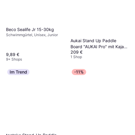
Beco Sealife Jr 15-30kg
Schwimmgürtel, Unisex, Junior
Aukai Stand Up Paddle
Board "AUKAI Pro" mit Kajak-
209 €
Sitz orange
9,89 €
1 Shop
9+ Shops
Im Trend
-11%