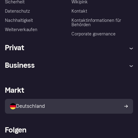
Sicherheit
Wikipink
Datenschutz
Kontakt
Nachhaltigkeit
Kontaktinformationen für
Behörden
Weiterverkaufen
Corporate governance
Privat
Hilfe
Beschwerden
Business
Einloggen
Sicher shoppen mit Klarna
Händlersupport
Entwicklerseite
Mit Klarna einkaufen
Festgeld
Händlerportal
Betriebsstatus
Markt
Klarna App
Datenschutzeinstellungen
Mit Klarna verkaufen
Plattformen und Partner
Shops entdecken
Dein Widerrufsrecht
Deutschland
Käuferschutzrichtlinie
Folgen