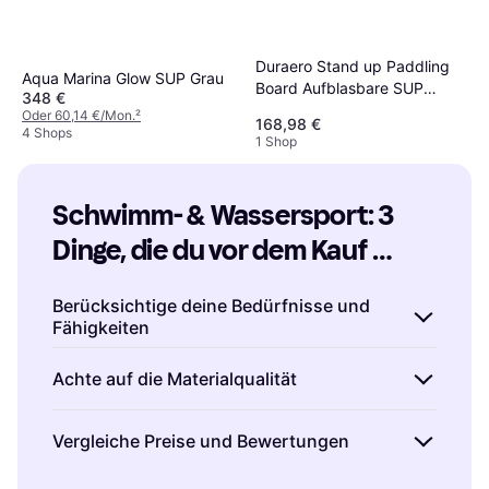
Duraero Stand up Paddling
Aqua Marina Glow SUP Grau
Board Aufblasbare SUP
348 €
Board Set, inkl. Kajak Sitz,
Oder 60,14 €/Mon.
²
168,98 €
330x76x15cm, Tragkraft bis
4 Shops
1 Shop
150Kg, Cam Halterung,
Integrierte Kick-Pad, Finnen
Schwimm- & Wassersport: 3 
Dinge, die du vor dem Kauf 
beachten solltest
Berücksichtige deine Bedürfnisse und
Fähigkeiten
Beim Kauf von Schwimm- &
Achte auf die Materialqualität
Wassersportausrüstung ist es wichtig, deine
persönlichen Bedürfnisse und Fähigkeiten zu
Die Qualität des Materials spielt eine
Vergleiche Preise und Bewertungen
berücksichtigen. Bist du ein Anfänger oder ein
entscheidende Rolle bei der Langlebigkeit und
erfahrener Sportler? Unterschiedliche
Leistung deiner Schwimm- &
Um das beste Angebot für Schwimm- &