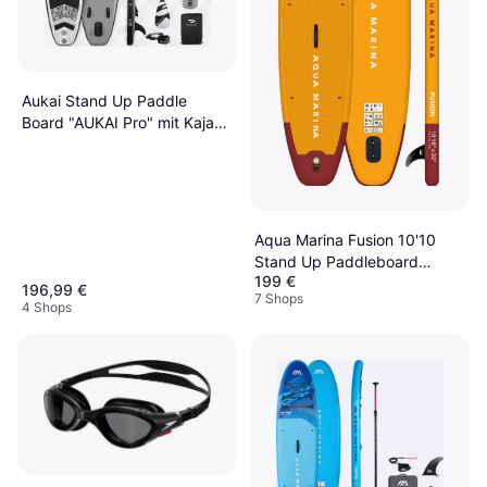
Aukai Stand Up Paddle
Board "AUKAI Pro" mit Kajak-
Sitz grau
Aqua Marina Fusion 10'10
Stand Up Paddleboard
199 €
Inflatable SUP Package
196,99 €
7 Shops
4 Shops