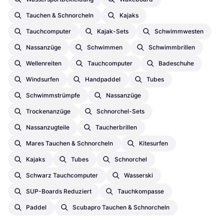
Tauchen & Schnorcheln
Kajaks
Tauchcomputer
Kajak-Sets
Schwimmwesten
Nassanzüge
Schwimmen
Schwimmbrillen
Wellenreiten
Tauchcomputer
Badeschuhe
Windsurfen
Handpaddel
Tubes
Schwimmstrümpfe
Nassanzüge
Trockenanzüge
Schnorchel-Sets
Nassanzugteile
Taucherbrillen
Mares Tauchen & Schnorcheln
Kitesurfen
Kajaks
Tubes
Schnorchel
Schwarz Tauchcomputer
Wasserski
SUP-Boards Reduziert
Tauchkompasse
Paddel
Scubapro Tauchen & Schnorcheln