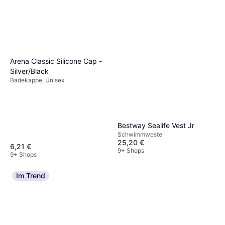
Überlege dir den Einsatzbereich: Für kalte
Gewässer eignet sich Neopren am besten.
Arena Classic Silicone Cap -
Silver/Black
Badekappe, Unisex
Bestway Sealife Vest Jr
Schwimmweste
25,20 €
6,21 €
9+ Shops
9+ Shops
Im Trend