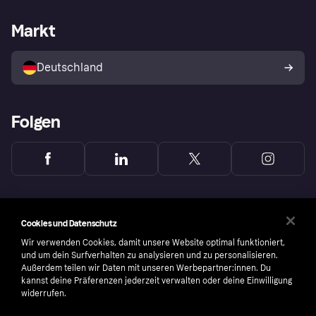
Händlersupport
Entwicklerseite
Mit Klarna einkaufen
Festgeld
Händlerportal
Betriebsstatus
Markt
Klarna App
Datenschutzeinstellungen
Mit Klarna verkaufen
Plattformen und Partner
Shops entdecken
Dein Widerrufsrecht
Deutschland
Käuferschutzrichtlinie
Folgen
Cookies und Datenschutz
Wir verwenden Cookies, damit unsere Website optimal funktioniert,
und um dein Surfverhalten zu analysieren und zu personalisieren.
Außerdem teilen wir Daten mit unseren Werbepartner:innen. Du
kannst deine Präferenzen jederzeit verwalten oder deine Einwilligung
widerrufen.