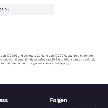
05.0 L
 von 172,81€ und die letzte Zahlung von 172,79 €. Laufzeit: 6 Monate.
stimmung von Klarna. Mindestkaufbetrag 25 € und Höchstbetrag abhängig
Informationen unter
https://www.klarna.com/de/agb/
.
ess
Folgen