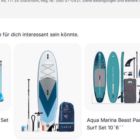
n 46, 111 34 Stockholm, Reg. Nr.: 556737-0431. Siehe Bedingungen und weitere 
für dich interessant sein könnte.
 Set
Aqua Marina Beast Pa
Surf Set 10´6´´