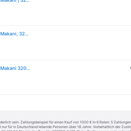
ECD Germany Aufblasbares Stand Up Paddle Board Makani | 320x80x15 cm | Schwarz | PVC | bis 120 kg | Pumpe Tragetasche Zubehör | SUP Board Paddling Board Paddelboard Surfboard | Verschiedene Modelle
ECD Germany Aufblasbares Stand Up Paddle Board Makani, 320x80x15 cm, Orange, PVC, bis 120 kg, Pumpe Tragetasche Zubehör
ECD Germany Aufblasbares Stand Up Paddle Board Makani 320x82x15 cm Orange PVC
derlich sein. Zahlungsbeispiel für einen Kauf von 1000 € in 6 Raten: 5 Zahlunge
t nur für in Deutschland lebende Personen über 18 Jahre. Vorbehaltlich der Zu