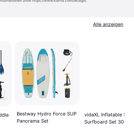
Informationen unter
https://www.klarna.com/de/agb/
.
Alle anzeigen
Bestway Hydro Force SUP
vidaXL Inflatable SUP
ddle
Panorama Set
Surfboard Set 305cm