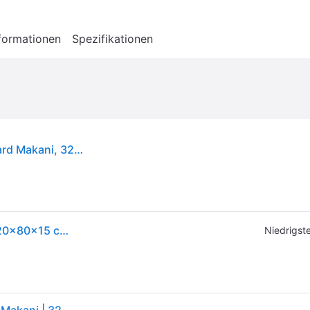
formationen
Spezifikationen
ECD Germany Aufblasbares Stand Up Paddle Board Makani, 320x80x15 cm, Orange, PVC, bis 120 kg, Pumpe Tragetasche Zubehör
Stand Up Paddle aufblasbares SUP Board Makani 320x80x15 cm in Orange aus PVC inkl. Pumpe und Tragetasche
Niedrigste