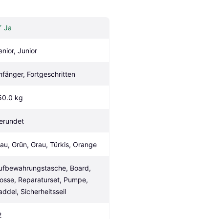
Ja
enior, Junior
nfänger, Fortgeschritten
50.0 kg
erundet
lau, Grün, Grau, Türkis, Orange
ufbewahrungstasche, Board, 
losse, Reparaturset, Pumpe, 
addel, Sicherheitsseil
2