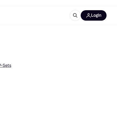
Login
Weitere Informationen
sstattung
M
Was ist Klarna?
Artikel
-Sets
tegorien