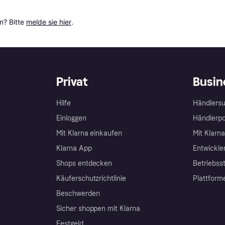
? Bitte 
melde sie hier
.
Privat
Busin
Hilfe
Händlersu
Einloggen
Händlerpo
Mit Klarna einkaufen
Mit Klarn
Klarna App
Entwickle
Shops entdecken
Betriebss
Käuferschutzrichtlinie
Plattform
Beschwerden
Sicher shoppen mit Klarna
Festgeld