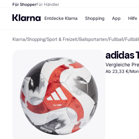
Für Shopper
Für Händler
Entdecke Klarna
Shopping
App
Hilfe
Klarna
/
Shopping
/
Sport & Freizeit
/
Ballsportarten
/
Fußball
/
Fußbäl
Zahlungsmethoden
Shops
Zahlungsmethoden
Kaufla
adidas 
Sofort bezahlen
eBay
Bezahle in 3
Temu
Vergleiche Pr
Teilzahlungen
Samsu
Bezahle in bis zu 30
Ab 23,33 €/Mon.
SHEIN
Tagen
Ratenzahlung
Alle Shops