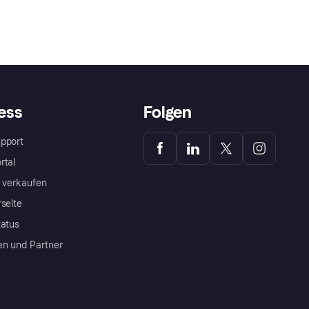
ess
Folgen
pport
rtal
a verkaufen
rseite
tatus
en und Partner