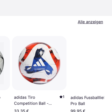
Alle anzeigen
1
adidas Tiro
b
adidas Fussballliebe F
Competition Ball -
Pro Ball
White/Black/Team Solar
33,35 €
99,95 €