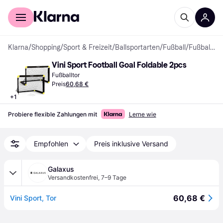
Für Shopper
Für Händler
Klarna
/
Shopping
/
Sport & Freizeit
/
Ballsportarten
/
Fußball
/
Fußballtore
Vini Sport Football Goal Foldable 2pcs
Fußballtor
Preis
60,68 €
+
1
Probiere flexible Zahlungen mit
Lerne wie
Empfohlen
Preis inklusive Versand
Galaxus
Versandkostenfrei
,
7–9 Tage
60,68 €
Vini Sport, Tor