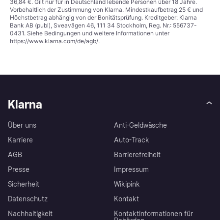
36,84 €. Gilt nur für in Deutschland lebende Personen über 18 Jahre.
Vorbehaltlich der Zustimmung von Klarna. Mindestkaufbetrag 25 € und
Höchstbetrag abhängig von der Bonitätsprüfung. Kreditgeber: Klarna
Bank AB (publ), Sveavägen 46, 111 34 Stockholm, Reg. Nr.: 556737-
0431. Siehe Bedingungen und weitere Informationen unter
https://www.klarna.com/de/agb/
.
Klarna
Über uns
Anti-Geldwäsche
Karriere
Auto-Track
AGB
Barrierefreiheit
Presse
Impressum
Sicherheit
Wikipink
Datenschutz
Kontakt
Nachhaltigkeit
Kontaktinformationen für