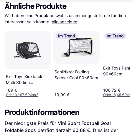
Ähnliche Produkte
Wir haben eine Produktauswahl zusammengestellt, die für dich 
interessant sein könnte.
Alle anzeigen
Im Trend
Im Trend
Exit Toys Pann
Schildkröt Folding
90x60cm
Exit Toys Kickback
Soccer Goal 90x60cm
Multi Station
142x105cm
189 €
106,72 €
19,99 €
Oder 32,67 €/Mon.
¹
Oder 18,45 €/Mon
Produktinformationen
Der niedrigste Preis für 
Vini Sport Football Goal 
Foldable 2pcs
 beträgt derzeit 
60,68 €
. Dies ist der 