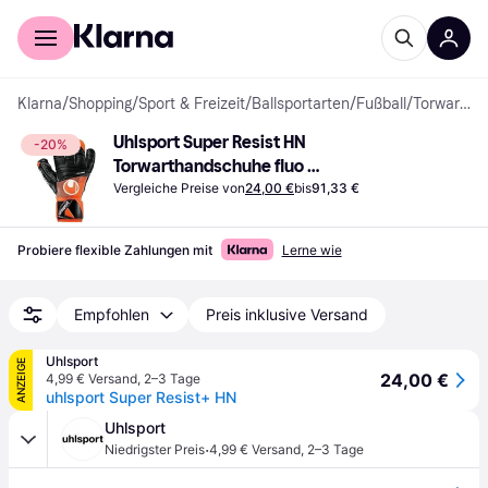
Für Shopper
Für Händler
Klarna
/
Shopping
/
Sport & Freizeit
/
Ballsportarten
/
Fußball
/
Torwarthandschuhe
Uhlsport Super Resist HN 
-20%
Torwarthandschuhe fluo 
orange/schwarz/weiß
Vergleiche Preise von
24,00 €
bis
91,33 €
Probiere flexible Zahlungen mit
Lerne wie
Empfohlen
Preis inklusive Versand
Uhlsport
ANZEIGE
24,00 €
4,99 € Versand
,
2–3 Tage
uhlsport Super Resist+ HN
Uhlsport
·
Niedrigster Preis
4,99 € Versand
,
2–3 Tage