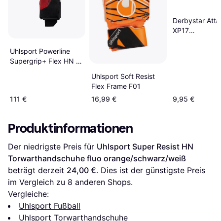
Derbystar Atta
XP17
Torwarthands
grau/orange
Uhlsport Powerline
Supergrip+ Flex HN -
Black/Red/White
Uhlsport Soft Resist
Flex Frame F01
111 €
16,99 €
9,95 €
Produktinformationen
Der niedrigste Preis für 
Uhlsport Super Resist HN 
Torwarthandschuhe fluo orange/schwarz/weiß
beträgt derzeit 
24,00 €
. Dies ist der günstigste Preis 
im Vergleich zu 
8
 anderen Shops.
Vergleiche:
Uhlsport Fußball
Uhlsport Torwarthandschuhe