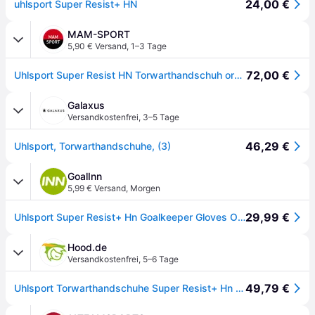
24,00 €
uhlsport Super Resist+ HN
MAM-SPORT
5,90 € Versand
,
1–3 Tage
72,00 €
Uhlsport Super Resist HN Torwarthandschuh orange-schwarz-weiß 3
Galaxus
Versandkostenfrei
,
3–5 Tage
46,29 €
Uhlsport, Torwarthandschuhe, (3)
GoalInn
5,99 € Versand
,
Morgen
29,99 €
Uhlsport Super Resist+ Hn Goalkeeper Gloves Orange,Schwarz 3
Hood.de
Versandkostenfrei
,
5–6 Tage
49,79 €
Uhlsport Torwarthandschuhe Super Resist+ Hn 1011316