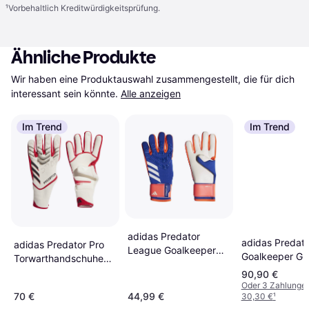
¹
Vorbehaltlich Kreditwürdigkeitsprüfung.
Ähnliche Produkte
Wir haben eine Produktauswahl zusammengestellt, die für dich 
interessant sein könnte.
Alle anzeigen
Im Trend
Im Trend
adidas Predator
adidas Predato
adidas Predator Pro
League Goalkeeper
Goalkeeper Glo
Torwarthandschuhe
Gloves - Lucid
Lucid Blue/Sol
Weiß
90,90 €
Blue/Solar Red/White
Red/White
Oder 3 Zahlunge
70 €
44,99 €
30,30 €
¹