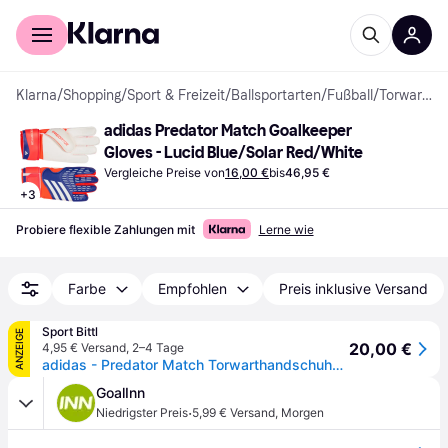
Für Shopper
Für Händler
Klarna
/
Shopping
/
Sport & Freizeit
/
Ballsportarten
/
Fußball
/
Torwarthandschuhe
adidas Predator Match Goalkeeper 
Gloves - Lucid Blue/Solar Red/White
Vergleiche Preise von
16,00 €
bis
46,95 €
+
3
Probiere flexible Zahlungen mit
Lerne wie
Farbe
Empfohlen
Preis inklusive Versand
Sport Bittl
ANZEIGE
20,00 €
4,95 € Versand
,
2–4 Tage
adidas - Predator Match Torwarthandschuhe lucid blue
GoalInn
·
Niedrigster Preis
5,99 € Versand
,
Morgen