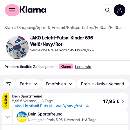
Für Shopper
Für Händler
Klarna
/
Shopping
/
Sport & Freizeit
/
Ballsportarten
/
Fußball
/
Fußbälle
JAKO Leicht-Futsal Kinder 696 
Weiß/Navy/Rot
Vergleiche Preise von
17,95 €
bis
76,32 €
Probiere flexible Zahlungen mit
Lerne wie
Farbe
Empfohlen
Preis inklusive Versand
Dein Sportsfreund
ANZEIGE
17,95 €
5,95 € Versand
,
1–3 Tage
Jako Lightball Futsal - weiß/navy/rot - 4
Dein Sportsfreund
·
Niedrigster Preis
5,95 € Versand
,
1–3 Tage