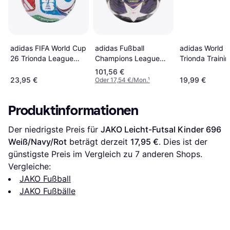
adidas World 
adidas FIFA World Cup
adidas Fußball
Trionda Trainin
26 Trionda League
Champions League
Weiß
Fußball JD8030 -
Final Pro 2025 2026
101,56 €
Blanc
23,95 €
19,99 €
Oder 17,54 €/Mon.
¹
Produktinformationen
Der niedrigste Preis für 
JAKO Leicht-Futsal Kinder 696 
Weiß/Navy/Rot
 beträgt derzeit 
17,95 €
. Dies ist der 
günstigste Preis im Vergleich zu 
7
 anderen Shops.
Vergleiche:
JAKO Fußball
JAKO Fußbälle