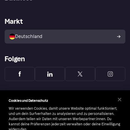
Einloggen
Sicher shoppen mit Klarna
Händlersupport
Entwicklerseite
Mit Klarna einkaufen
Festgeld
Händlerportal
Betriebsstatus
Markt
Klarna App
Datenschutzeinstellungen
Mit Klarna verkaufen
Plattformen und Partner
Shops entdecken
Dein Widerrufsrecht
Deutschland
Käuferschutzrichtlinie
Folgen
Cookies und Datenschutz
Wir verwenden Cookies, damit unsere Website optimal funktioniert,
und um dein Surfverhalten zu analysieren und zu personalisieren.
Außerdem teilen wir Daten mit unseren Werbepartner:innen. Du
kannst deine Präferenzen jederzeit verwalten oder deine Einwilligung
widerrufen.