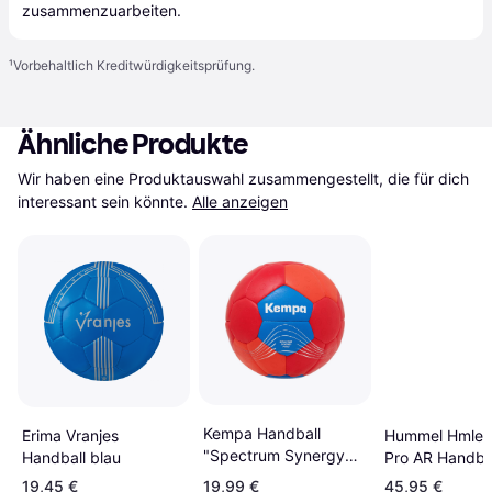
zusammenzuarbeiten.
¹
Vorbehaltlich Kreditwürdigkeitsprüfung.
Ähnliche Produkte
Wir haben eine Produktauswahl zusammengestellt, die für dich 
interessant sein könnte.
Alle anzeigen
Kempa Handball
Erima Vranjes
Hummel Hmlevo
"Spectrum Synergy
Handball blau
Pro AR Handba
Primo"
Vert
19,45 €
19,99 €
45,95 €