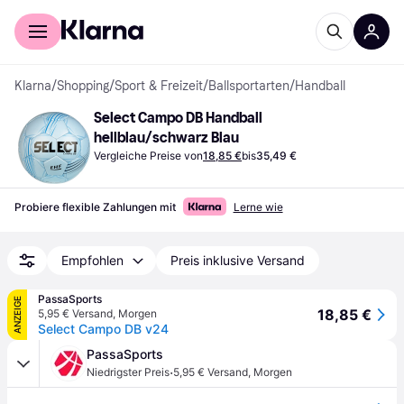
Für Shopper
Für Händler
Klarna
/
Shopping
/
Sport & Freizeit
/
Ballsportarten
/
Handball
Select Campo DB Handball 
hellblau/schwarz Blau
Vergleiche Preise von
18,85 €
bis
35,49 €
Probiere flexible Zahlungen mit
Lerne wie
Empfohlen
Preis inklusive Versand
PassaSports
ANZEIGE
18,85 €
5,95 € Versand
,
Morgen
Select Campo DB v24
PassaSports
·
Niedrigster Preis
5,95 € Versand
,
Morgen