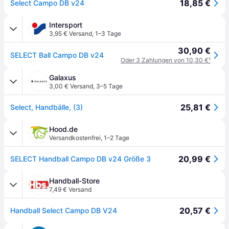
18,85 €
Select Campo DB v24
Intersport
3,95 € Versand
,
1–3 Tage
30,90 €
SELECT Ball Campo DB v24
Oder 3 Zahlungen von 10,30 €
¹
Galaxus
3,00 € Versand
,
3–5 Tage
25,81 €
Select, Handbälle, (3)
Hood.de
Versandkostenfrei
,
1–2 Tage
20,99 €
SELECT Handball Campo DB v24 Größe 3
Handball-Store
7,49 € Versand
20,57 €
Handball Select Campo DB V24