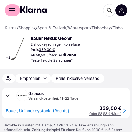
Für Shopper
Für Händler
Klarna
/
Shopping
/
Sport & Freizeit
/
Wintersport
/
Eishockey
/
Eishockeyschläger
Bauer Nexus Geo Sr
Eishockeyschläger, Kohlefaser
Preis
339,00 €
Ab 58,53 €/Mon. mit
+
2
Teste flexible Zahlungen*
Empfohlen
Preis inklusive Versand
Galaxus
Versandkostenfrei
,
11–22 Tage
339,00 €
Bauer, Unihockeystock, (Rechts)
Oder 58,53 €/Mon.
¹
¹
Bezahle in 6 Raten mit Klarna, * APR 13,27 %. Eine Anzahlung kann
erforderlich sein. Zahlungsbeispiel für einen Kauf von 1000 € in 6 Raten: