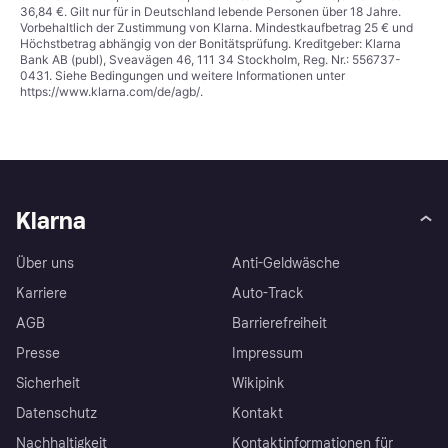
36,84 €. Gilt nur für in Deutschland lebende Personen über 18 Jahre.
Vorbehaltlich der Zustimmung von Klarna. Mindestkaufbetrag 25 € und
Höchstbetrag abhängig von der Bonitätsprüfung. Kreditgeber: Klarna
Bank AB (publ), Sveavägen 46, 111 34 Stockholm, Reg. Nr.: 556737-
0431. Siehe Bedingungen und weitere Informationen unter
https://www.klarna.com/de/agb/
.
Klarna
Über uns
Anti-Geldwäsche
Karriere
Auto-Track
AGB
Barrierefreiheit
Presse
Impressum
Sicherheit
Wikipink
Datenschutz
Kontakt
Nachhaltigkeit
Kontaktinformationen für