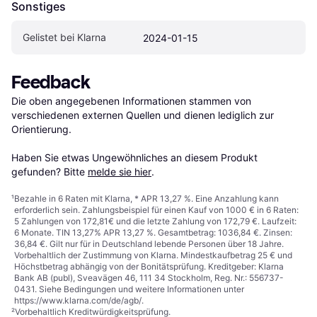
Sonstiges
Gelistet bei Klarna
2024-01-15
Feedback
Die oben angegebenen Informationen stammen von 
verschiedenen externen Quellen und dienen lediglich zur 
Orientierung.

Haben Sie etwas Ungewöhnliches an diesem Produkt 
gefunden? Bitte 
melde sie hier
.
¹
Bezahle in 6 Raten mit Klarna, * APR 13,27 %. Eine Anzahlung kann
erforderlich sein. Zahlungsbeispiel für einen Kauf von 1000 € in 6 Raten:
5 Zahlungen von 172,81€ und die letzte Zahlung von 172,79 €. Laufzeit:
6 Monate. TIN 13,27% APR 13,27 %. Gesamtbetrag: 1036,84 €. Zinsen:
36,84 €. Gilt nur für in Deutschland lebende Personen über 18 Jahre.
Vorbehaltlich der Zustimmung von Klarna. Mindestkaufbetrag 25 € und
Höchstbetrag abhängig von der Bonitätsprüfung. Kreditgeber: Klarna
Bank AB (publ), Sveavägen 46, 111 34 Stockholm, Reg. Nr.: 556737-
0431. Siehe Bedingungen und weitere Informationen unter
https://www.klarna.com/de/agb/
.
²
Vorbehaltlich Kreditwürdigkeitsprüfung.