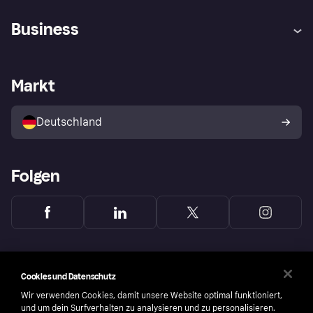
Hilfe
Beschwerden
Business
Einloggen
Sicher shoppen mit Klarna
Händlersupport
Entwicklerseite
Mit Klarna einkaufen
Festgeld
Händlerportal
Betriebsstatus
Markt
Klarna App
Datenschutzeinstellungen
Mit Klarna verkaufen
Plattformen und Partner
Shops entdecken
Dein Widerrufsrecht
Deutschland
Käuferschutzrichtlinie
Folgen
Cookies und Datenschutz
Wir verwenden Cookies, damit unsere Website optimal funktioniert,
und um dein Surfverhalten zu analysieren und zu personalisieren.