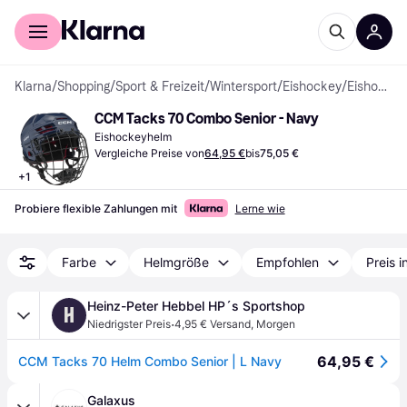
Für Shopper
Für Händler
Klarna
/
Shopping
/
Sport & Freizeit
/
Wintersport
/
Eishockey
/
Eishockeyhelme
CCM Tacks 70 Combo Senior - Navy
Eishockeyhelm
Vergleiche Preise von
64,95 €
bis
75,05 €
+
1
Probiere flexible Zahlungen mit
Lerne wie
Farbe
Helmgröße
Empfohlen
Preis 
Heinz-Peter Hebbel HP´s Sportshop
H
·
Niedrigster Preis
4,95 € Versand
,
Morgen
64,95 €
CCM Tacks 70 Helm Combo Senior | L Navy
Galaxus