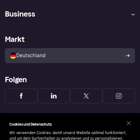
Hilfe
Beschwerden
Business
Einloggen
Sicher shoppen mit Klarna
Händlersupport
Entwicklerseite
Mit Klarna einkaufen
Festgeld
Händlerportal
Betriebsstatus
Markt
Klarna App
Datenschutzeinstellungen
Mit Klarna verkaufen
Plattformen und Partner
Shops entdecken
Dein Widerrufsrecht
Deutschland
Käuferschutzrichtlinie
Folgen
Cookies und Datenschutz
Wir verwenden Cookies, damit unsere Website optimal funktioniert,
und um dein Surfverhalten zu analysieren und zu personalisieren.