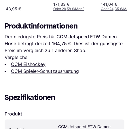
Senior L
171,33 €
141,04 €
43,95 €
Oder 29,58 €/Mon.
¹
Oder 24,35 €/Mo
Produktinformationen
Der niedrigste Preis für 
CCM Jetspeed FTW Damen 
Hose
 beträgt derzeit 
164,75 €
. Dies ist der günstigste 
Preis im Vergleich zu 1 anderen Shop.
Vergleiche:
CCM Eishockey
CCM Spieler-Schutzausrüstung
Spezifikationen
Produkt
CCM Jetspeed FTW Damen 