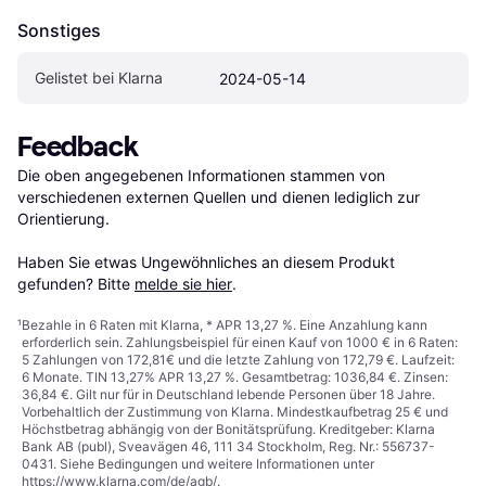
Sonstiges
Gelistet bei Klarna
2024-05-14
Feedback
Die oben angegebenen Informationen stammen von 
verschiedenen externen Quellen und dienen lediglich zur 
Orientierung.

Haben Sie etwas Ungewöhnliches an diesem Produkt 
gefunden? Bitte 
melde sie hier
.
¹
Bezahle in 6 Raten mit Klarna, * APR 13,27 %. Eine Anzahlung kann
erforderlich sein. Zahlungsbeispiel für einen Kauf von 1000 € in 6 Raten:
5 Zahlungen von 172,81€ und die letzte Zahlung von 172,79 €. Laufzeit:
6 Monate. TIN 13,27% APR 13,27 %. Gesamtbetrag: 1036,84 €. Zinsen:
36,84 €. Gilt nur für in Deutschland lebende Personen über 18 Jahre.
Vorbehaltlich der Zustimmung von Klarna. Mindestkaufbetrag 25 € und
Höchstbetrag abhängig von der Bonitätsprüfung. Kreditgeber: Klarna
Bank AB (publ), Sveavägen 46, 111 34 Stockholm, Reg. Nr.: 556737-
0431. Siehe Bedingungen und weitere Informationen unter
https://www.klarna.com/de/agb/
.