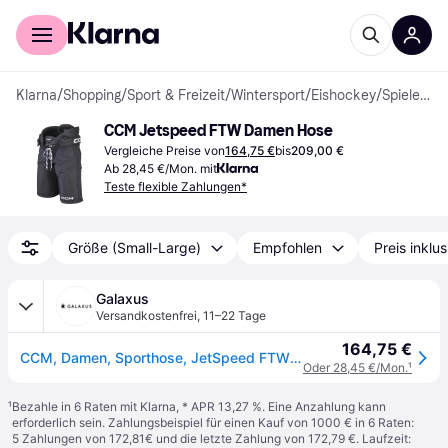
Für Shopper
Für Händler
Klarna
/
Shopping
/
Sport & Freizeit
/
Wintersport
/
Eishockey
/
Spieler-Schutzausrüstung
CCM Jetspeed FTW Damen Hose
Vergleiche Preise von
164,75 €
bis
209,00 €
Ab 28,45 €/Mon. mit
Teste flexible Zahlungen*
Größe (Small-Large)
Empfohlen
Preis inklu
Galaxus
Versandkostenfrei
,
11–22 Tage
164,75 €
CCM, Damen, Sporthose, JetSpeed FTW SR Damen-Hockeyhose (Schwarz, M) (M), Schwarz
Oder 28,45 €/Mon.
¹
¹
Bezahle in 6 Raten mit Klarna, * APR 13,27 %. Eine Anzahlung kann
erforderlich sein. Zahlungsbeispiel für einen Kauf von 1000 € in 6 Raten:
5 Zahlungen von 172,81€ und die letzte Zahlung von 172,79 €. Laufzeit: