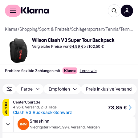
Für Shopper
Für Händler
Klarna
/
Shopping
/
Sport & Freizeit
/
Schlägersportart
/
Tennis
/
Tennistaschen & -hüllen
Wilson Clash V3 Super Tour Backpack
Vergleiche Preise von
64,99 €
bis
102,50 €
Probiere flexible Zahlungen mit
Lerne wie
Farbe
Empfohlen
Preis inklusive Versand
CenterCourt.de
ANZEIGE
73,85 €
4,95 € Versand
,
2–3 Tage
Clash V3 Rucksack-Schwarz
Smashinn
·
Niedrigster Preis
5,99 € Versand
,
Morgen