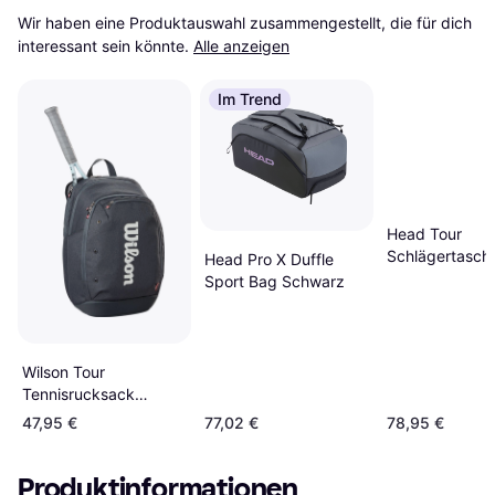
Wir haben eine Produktauswahl zusammengestellt, die für dich 
interessant sein könnte.
Alle anzeigen
Im Trend
Head Tour
Schlägertasch
Head Pro X Duffle
Schwarz
Sport Bag Schwarz
Wilson Tour
Tennisrucksack
Schwarz
47,95 €
77,02 €
78,95 €
Produktinformationen