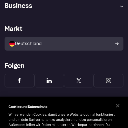
Hilfe
Beschwerden
Business
Einloggen
Sicher shoppen mit Klarna
Händlersupport
Entwicklerseite
Mit Klarna einkaufen
Festgeld
Händlerportal
Betriebsstatus
Markt
Klarna App
Datenschutzeinstellungen
Mit Klarna verkaufen
Plattformen und Partner
Shops entdecken
Dein Widerrufsrecht
Deutschland
Käuferschutzrichtlinie
Folgen
Cookies und Datenschutz
Wir verwenden Cookies, damit unsere Website optimal funktioniert,
und um dein Surfverhalten zu analysieren und zu personalisieren.
Außerdem teilen wir Daten mit unseren Werbepartner:innen. Du