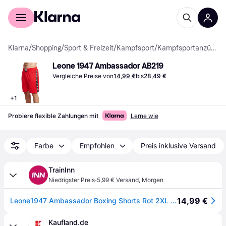
Für Shopper
Für Händler
Klarna
/
Shopping
/
Sport & Freizeit
/
Kampfsport
/
Kampfsportanzüge
Leone 1947 Ambassador AB219
Vergleiche Preise von
14,99 €
bis
28,49 €
+
1
Probiere flexible Zahlungen mit
Lerne wie
Farbe
Empfohlen
Preis inklusive Versand
TrainInn
·
Niedrigster Preis
5,99 € Versand
,
Morgen
14,99 €
Leone1947 Ambassador Boxing Shorts Rot 2XL Mann
Kaufland.de