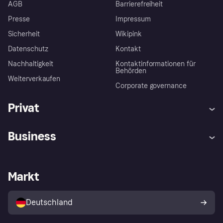
AGB
Barrierefreiheit
Presse
Impressum
Sicherheit
Wikipink
Datenschutz
Kontakt
Nachhaltigkeit
Kontaktinformationen für
Behörden
Weiterverkaufen
Corporate governance
Privat
Hilfe
Beschwerden
Business
Einloggen
Sicher shoppen mit Klarna
Händlersupport
Entwicklerseite
Mit Klarna einkaufen
Festgeld
Händlerportal
Betriebsstatus
Markt
Klarna App
Datenschutzeinstellungen
Mit Klarna verkaufen
Plattformen und Partner
Shops entdecken
Dein Widerrufsrecht
Deutschland
Käuferschutzrichtlinie