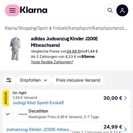
Für Shopper
Für Händler
Klarna
/
Shopping
/
Sport & Freizeit
/
Kampfsport
/
Kampfsportanzüge
adidas Judoanzug Kinder J200E 
Mitwachsend
Vergleiche Preise von
24,99 €
bis
41,44 €
Ab 3 Zahlungen von 8,33 € mit
Teste flexible Zahlungen*
Empfohlen
Preis inklusive Versand
On-fight
ANZEIGE
30,00 €
7,49 € Versand
Judogi Kind Sporti Evolutif
Decathlon
·
Niedrigster Preis
4,99 € Versand
,
2–7 Tage
24,99 €
Judoanzug Kinder J200E mitwachsend (ohne Gürtel)
Oder 3 Zahlungen von 8,33 €
¹