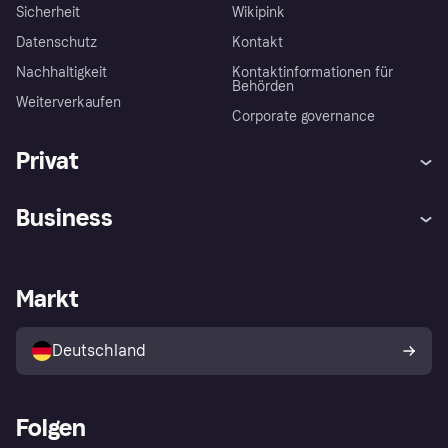
Sicherheit
Wikipink
Datenschutz
Kontakt
Nachhaltigkeit
Kontaktinformationen für
Behörden
Weiterverkaufen
Corporate governance
Privat
Hilfe
Beschwerden
Business
Einloggen
Sicher shoppen mit Klarna
Händlersupport
Entwicklerseite
Mit Klarna einkaufen
Festgeld
Händlerportal
Betriebsstatus
Markt
Klarna App
Datenschutzeinstellungen
Mit Klarna verkaufen
Plattformen und Partner
Shops entdecken
Dein Widerrufsrecht
Deutschland
Käuferschutzrichtlinie
Folgen