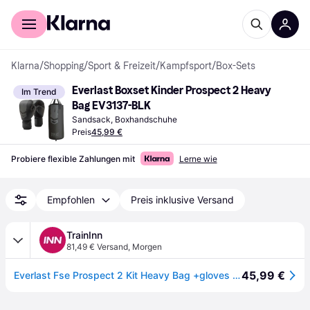
Für Shopper
Für Händler
Klarna
/
Shopping
/
Sport & Freizeit
/
Kampfsport
/
Box-Sets
Everlast Boxset Kinder Prospect 2 Heavy 
Im Trend
Bag EV3137-BLK
Sandsack, Boxhandschuhe
Preis
45,99 €
Probiere flexible Zahlungen mit
Lerne wie
Empfohlen
Preis inklusive Versand
TrainInn
81,49 € Versand
,
Morgen
45,99 €
Everlast Fse Prospect 2 Kit Heavy Bag +gloves 76x28 Cm 8 Oz Schwarz