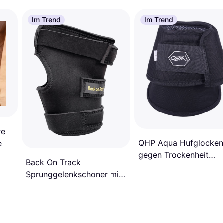
Im Trend
Im Trend
re
QHP Aqua Hufglocken
e
gegen Trockenheit
Back On Track
schwarz
Sprunggelenkschoner mit
Ausschnitt Rechts