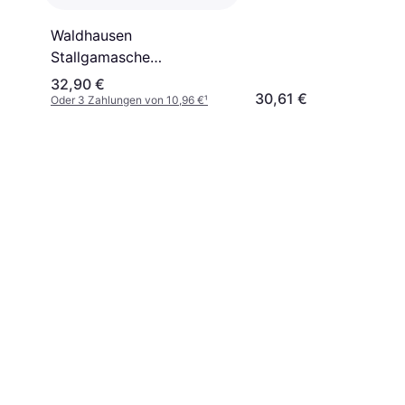
Waldhausen
Stallgamasche
Schwarz/Schwarz
32,90 €
30,61 €
Oder 3 Zahlungen von 10,96 €
¹