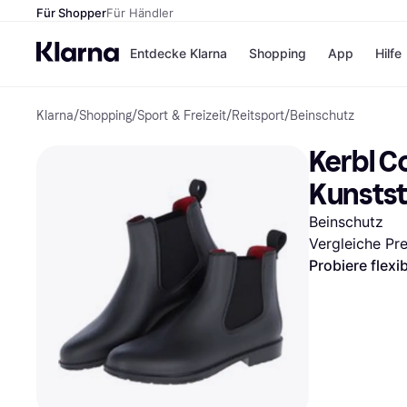
Für Shopper
Für Händler
Entdecke Klarna
Shopping
App
Hilfe
Klarna
/
Shopping
/
Sport & Freizeit
/
Reitsport
/
Beinschutz
Zahlungsmethoden
Shops
Zahlungsmethoden
Kaufla
Kerbl Co
Sofort bezahlen
eBay
Bezahle in 3
Temu
Kunststo
Teilzahlungen
Samsu
Bezahle in bis zu 30
SHEIN
Beinschutz
Tagen
Vergleiche Pr
Ratenzahlung
Probiere flexi
Alle Shops