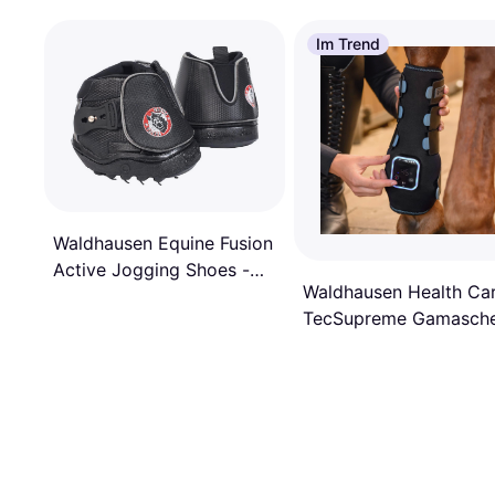
Im Trend
Waldhausen Equine Fusion
Active Jogging Shoes -
Waldhausen Health Ca
Black
TecSupreme Gamasch