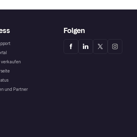
ess
Folgen
pport
rtal
a verkaufen
rseite
tatus
en und Partner