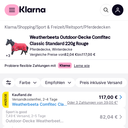
Für Shopper
Für Händler
Klarna
/
Shopping
/
Sport & Freizeit
/
Reitsport
/
Pferdedecken
Weatherbeeta Outdoor-Decke Comfitec 
Classic Standard 220g Rouge
Pferdedecke, Winterdecke
Vergleiche Preise von
82,04 €
bis
117,00 €
+
3
Probiere flexible Zahlungen mit
Lerne wie
Farbe
Empfohlen
Preis inklusive Versand
Kaufland.de
ANZEIGE
117,00 €
Versandkostenfrei
,
2–4 Tage
Oder 3 Zahlungen von 39,00 €
¹
Weatherbeeta Comfitec Classic Standard Medium 220g Weidedecke - red/silver/navy, 75
Sport is good
7,49 € Versand
,
2–5 Tage
82,04 €
Outdoor-Decke Weatherbeeta Comfitec Classic Standard 220g