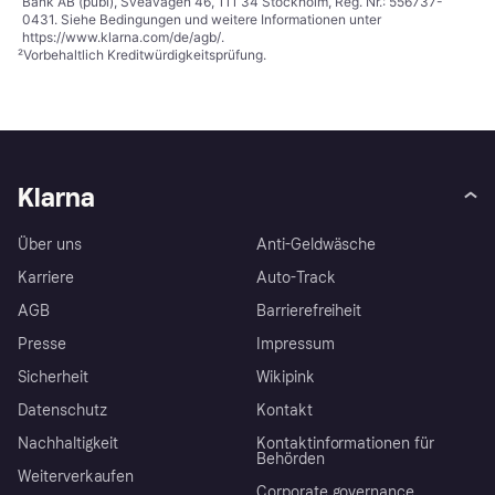
Bank AB (publ), Sveavägen 46, 111 34 Stockholm, Reg. Nr.: 556737-
0431. Siehe Bedingungen und weitere Informationen unter
https://www.klarna.com/de/agb/
.
²
Vorbehaltlich Kreditwürdigkeitsprüfung.
Klarna
Über uns
Anti-Geldwäsche
Karriere
Auto-Track
AGB
Barrierefreiheit
Presse
Impressum
Sicherheit
Wikipink
Datenschutz
Kontakt
Nachhaltigkeit
Kontaktinformationen für
Behörden
Weiterverkaufen
Corporate governance