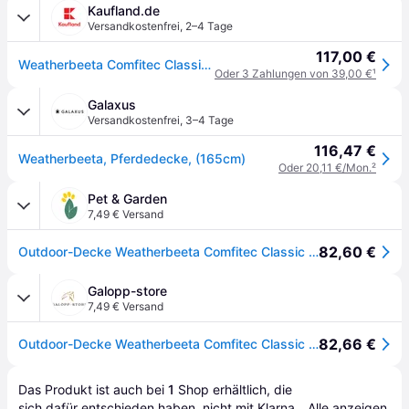
Kaufland.de
Versandkostenfrei
,
2–4 Tage
117,00 €
Weatherbeeta Comfitec Classic Standard Medium 220g Weidedecke - red/silver/navy, 75
Oder 3 Zahlungen von 39,00 €
¹
Galaxus
Versandkostenfrei
,
3–4 Tage
116,47 €
Weatherbeeta, Pferdedecke, (165cm)
Oder 20,11 €/Mon.
²
Pet & Garden
7,49 € Versand
82,60 €
Outdoor-Decke Weatherbeeta Comfitec Classic Standard 220g
Galopp-store
7,49 € Versand
82,66 €
Outdoor-Decke Weatherbeeta Comfitec Classic Standard 220g
Das Produkt ist auch bei 
1
Shop
 erhältlich, die 
sich dafür entschieden haben, nicht mit Klarna 
Alle anzeigen