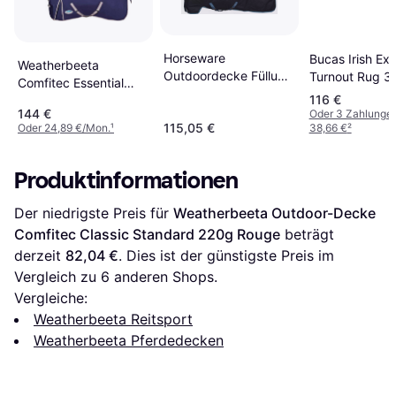
Horseware
Bucas Irish Ext
Weatherbeeta
Outdoordecke Füllung
Turnout Rug 3
Comfitec Essential
1200D AMIGO Bravo
Black/Gold
116 €
Combo Neck Medium
navy/turquoise
144 €
Oder 3 Zahlunge
115,05 €
Oder 24,89 €/Mon.
¹
38,66 €
²
Produktinformationen
Der niedrigste Preis für 
Weatherbeeta Outdoor-Decke 
Comfitec Classic Standard 220g Rouge
 beträgt 
derzeit 
82,04 €
. Dies ist der günstigste Preis im 
Vergleich zu 
6
 anderen Shops.
Vergleiche:
Weatherbeeta Reitsport
Weatherbeeta Pferdedecken