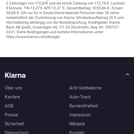
5 Zahlungen von 172,81€ und die letzte Zahlung von 172,79 €. Laufzeit:
6 Monate. TIN 13,27% APR 13,27 %. Gesamtbetrag: 1036,84 €. Zinsen:
36,84 €. Gilt nur für in Deutschland lebende Personen über 18 Jahre.
Vorbehaltlich der Zustimmung von Klarna. Mindestkaufbetrag 25 € und
Höchstbetrag abhängig von der Bonitätsprüfung. Kreditgeber: Klarna
Bank AB (publ), Sveavägen 46, 111 34 Stockholm, Reg. Nr.: 556737-
0431. Siehe Bedingungen und weitere Informationen unter
https://www.klarna.com/de/agb/
.
Klarna
Über uns
Anti-Geldwäsche
Karriere
Auto-Track
AGB
Barrierefreiheit
Presse
Impressum
Sicherheit
Wikipink
Datenschutz
Kontakt