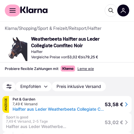
Für Shopper
Für Händler
Klarna
/
Shopping
/
Sport & Freizeit
/
Reitsport
/
Halfter
Weatherbeeta Halfter aus Leder 
Collegiate Comfitec Noir
Halfter
Vergleiche Preise von
53,02 €
bis
79,25 €
Probiere flexible Zahlungen mit
Lerne wie
Empfohlen
Preis inklusive Versand
Pet & Garden
ANZEIGE
53,58 €
7,49 € Versand
Halfter aus Leder Weatherbeeta Collegiate Comfitec
Sport is good
7,49 € Versand
,
2–5 Tage
53,02 €
Halfter aus Leder Weatherbeeta Collegiate Comfitec