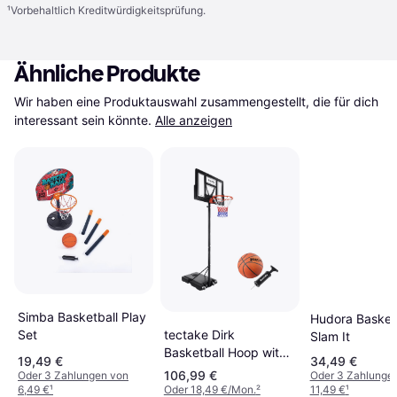
¹
Vorbehaltlich Kreditwürdigkeitsprüfung.
Ähnliche Produkte
Wir haben eine Produktauswahl zusammengestellt, die für dich 
interessant sein könnte.
Alle anzeigen
Simba Basketball Play
Hudora Basketb
tectake Dirk
Set
Slam It
Basketball Hoop with
19,49 €
34,49 €
Ball & Pump 230-
106,99 €
Oder 3 Zahlungen von
Oder 3 Zahlunge
305cm
6,49 €
¹
Oder 18,49 €/Mon.
²
11,49 €
¹