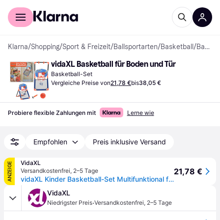
Für Shopper
Für Händler
Klarna
/
Shopping
/
Sport & Freizeit
/
Ballsportarten
/
Basketball
/
Basketball-Sets
vidaXL Basketball für Boden und Tür
Basketball-Set
Vergleiche Preise von
21,78 €
bis
38,05 €
Probiere flexible Zahlungen mit
Lerne wie
Empfohlen
Preis inklusive Versand
VidaXL
ANZEIGE
21,78 €
Versandkostenfrei
,
2–5 Tage
vidaXL Kinder Basketball-Set Multifunktional für Boden und Wand
VidaXL
·
Niedrigster Preis
Versandkostenfrei
,
2–5 Tage