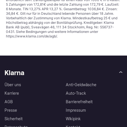
5 Zahlungen von 172,81€ und die letzte Zahlung von 172,79 €. Laufzeit:
6 Monate. TIN 13,27% APR 13,27 %. Gesamtbetrag: 1036,84 €. Zinsen:
36,84 €. Gilt nur für in Deutschland lebende Personen über 18 Jahre.
Vorbehaltlich der Zustimmung von Klarna. Mindestkaufbetrag 25 € und
Höchstbetrag abhängig von der Bonitätsprüfung. Kreditgeber: Klarna
Bank AB (publ), Sveavägen 46, 111 34 Stockholm, Reg. Nr.: 556737-
0431. Siehe Bedingungen und weitere Informationen unter
https://www.klarna.com/de/agb/
.
Klarna
Über uns
Anti-Geldwäsche
Karriere
Auto-Track
AGB
Barrierefreiheit
Presse
Impressum
Sicherheit
Wikipink