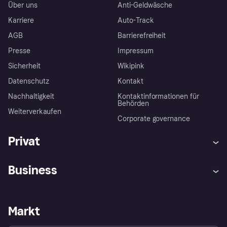
Über uns
Anti-Geldwäsche
Karriere
Auto-Track
AGB
Barrierefreiheit
Presse
Impressum
Sicherheit
Wikipink
Datenschutz
Kontakt
Nachhaltigkeit
Kontaktinformationen für
Behörden
Weiterverkaufen
Corporate governance
Privat
Hilfe
Beschwerden
Business
Einloggen
Sicher shoppen mit Klarna
Händlersupport
Entwicklerseite
Mit Klarna einkaufen
Festgeld
Händlerportal
Betriebsstatus
Markt
Klarna App
Datenschutzeinstellungen
Mit Klarna verkaufen
Plattformen und Partner
Shops entdecken
Dein Widerrufsrecht