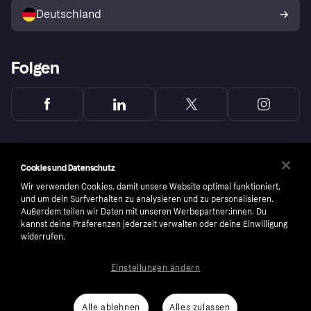
Deutschland
Käuferschutzrichtlinie
Folgen
Cookies und Datenschutz
Wir verwenden Cookies, damit unsere Website optimal funktioniert,
und um dein Surfverhalten zu analysieren und zu personalisieren.
Außerdem teilen wir Daten mit unseren Werbepartner:innen. Du
kannst deine Präferenzen jederzeit verwalten oder deine Einwilligung
widerrufen.
Einstellungen ändern
Copyright © 2005-2026 Klarna Bank AB (publ). Headquarters: Stockholm, Sweden. All
rights reserved. Klarna Bank AB (publ). Sveavägen 46, 111 34 Stockholm. Organization
number: 556737-0431
Alle ablehnen
Alles zulassen