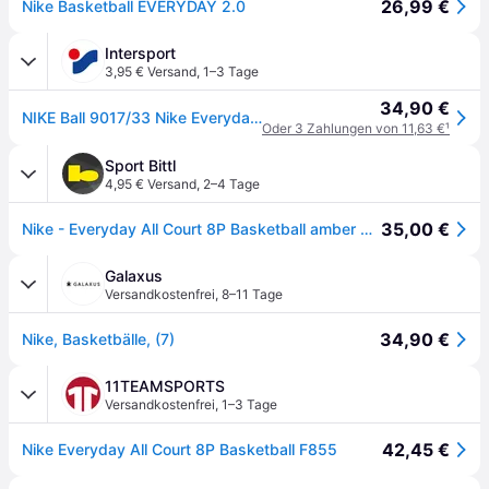
26,99 €
Nike Basketball EVERYDAY 2.0
Intersport
3,95 € Versand
,
1–3 Tage
34,90 €
NIKE Ball 9017/33 Nike Everyday All Court 8P
Oder 3 Zahlungen von 11,63 €
¹
Sport Bittl
4,95 € Versand
,
2–4 Tage
35,00 €
Nike - Everyday All Court 8P Basketball amber black metallic
Galaxus
Versandkostenfrei
,
8–11 Tage
34,90 €
Nike, Basketbälle, (7)
11TEAMSPORTS
Versandkostenfrei
,
1–3 Tage
42,45 €
Nike Everyday All Court 8P Basketball F855