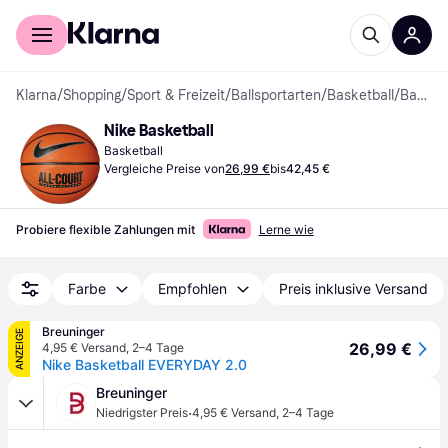
Für Shopper
Für Händler
Klarna
/
Shopping
/
Sport & Freizeit
/
Ballsportarten
/
Basketball
/
Basketbälle
Nike Basketball
Basketball
Vergleiche Preise von
26,99 €
bis
42,45 €
Probiere flexible Zahlungen mit
Lerne wie
Farbe
Empfohlen
Preis inklusive Versand
Breuninger
ANZEIGE
26,99 €
4,95 € Versand
,
2–4 Tage
Nike Basketball EVERYDAY 2.0
Breuninger
·
Niedrigster Preis
4,95 € Versand
,
2–4 Tage