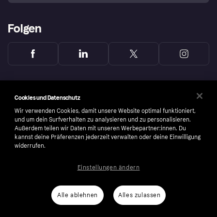
Folgen
Cookies und Datenschutz
Wir verwenden Cookies, damit unsere Website optimal funktioniert,
und um dein Surfverhalten zu analysieren und zu personalisieren.
Außerdem teilen wir Daten mit unseren Werbepartner:innen. Du
kannst deine Präferenzen jederzeit verwalten oder deine Einwilligung
widerrufen.
Einstellungen ändern
Copyright © 2005-2026 Klarna Bank AB (publ). Headquarters: Stockholm, Sweden. All
rights reserved. Klarna Bank AB (publ). Sveavägen 46, 111 34 Stockholm. Organization
number: 556737-0431
Alle ablehnen
Alles zulassen
Nutzungsbedingungen
Cookies
Klarna.com