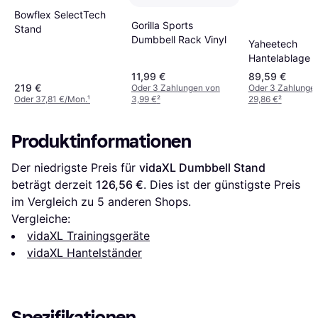
Bowflex SelectTech
Gorilla Sports
Stand
Dumbbell Rack Vinyl
Yaheetech
Hantelablage 
11,99 €
89,59 €
219 €
Oder 3 Zahlungen von
Oder 3 Zahlunge
Oder 37,81 €/Mon.
¹
3,99 €
²
29,86 €
²
Produktinformationen
Der niedrigste Preis für 
vidaXL Dumbbell Stand
beträgt derzeit 
126,56 €
. Dies ist der günstigste Preis 
im Vergleich zu 
5
 anderen Shops.
Vergleiche:
vidaXL Trainingsgeräte
vidaXL Hantelständer
Spezifikationen