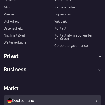
Karriere
Auto-Track
AGB
Barrierefreiheit
Presse
Impressum
Sicherheit
Wikipink
Datenschutz
Kontakt
Nachhaltigkeit
Kontaktinformationen für
Behörden
Weiterverkaufen
Corporate governance
Privat
Hilfe
Beschwerden
Business
Einloggen
Sicher shoppen mit Klarna
Händlersupport
Entwicklerseite
Mit Klarna einkaufen
Festgeld
Händlerportal
Betriebsstatus
Markt
Klarna App
Datenschutzeinstellungen
Mit Klarna verkaufen
Plattformen und Partner
Shops entdecken
Dein Widerrufsrecht
Deutschland
Käuferschutzrichtlinie