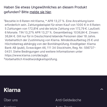
Haben Sie etwas Ungewöhnliches an diesem Produkt 
gefunden? Bitte 
melde sie hier
.
¹
Bezahle in 6 Raten mit Klarna, * APR 13,27 %. Eine Anzahlung kann
erforderlich sein. Zahlungsbeispiel für einen Kauf von 1000 € in 6 Raten:
5 Zahlungen von 172,81€ und die letzte Zahlung von 172,79 €. Laufzeit:
6 Monate. TIN 13,27% APR 13,27 %. Gesamtbetrag: 1036,84 €. Zinsen:
36,84 €. Gilt nur für in Deutschland lebende Personen über 18 Jahre.
Vorbehaltlich der Zustimmung von Klarna. Mindestkaufbetrag 25 € und
Höchstbetrag abhängig von der Bonitätsprüfung. Kreditgeber: Klarna
Bank AB (publ), Sveavägen 46, 111 34 Stockholm, Reg. Nr.: 556737-
0431. Siehe Bedingungen und weitere Informationen unter
https://www.klarna.com/de/agb/
.
²
Vorbehaltlich Kreditwürdigkeitsprüfung.
Klarna
Über uns
Anti-Geldwäsche