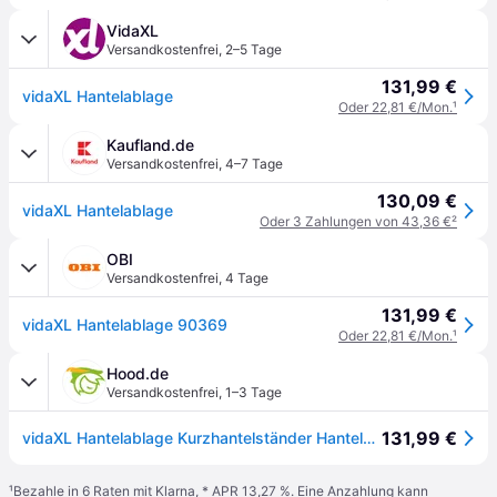
VidaXL
Versandkostenfrei
,
2–5 Tage
131,99 €
vidaXL Hantelablage
Oder 22,81 €/Mon.
¹
Kaufland.de
Versandkostenfrei
,
4–7 Tage
130,09 €
vidaXL Hantelablage
Oder 3 Zahlungen von 43,36 €
²
OBI
Versandkostenfrei
,
4 Tage
131,99 €
vidaXL Hantelablage 90369
Oder 22,81 €/Mon.
¹
Hood.de
Versandkostenfrei
,
1–3 Tage
131,99 €
vidaXL Hantelablage Kurzhantelständer Hantelständer Scheibenständer Gewichterack
¹
Bezahle in 6 Raten mit Klarna, * APR 13,27 %. Eine Anzahlung kann