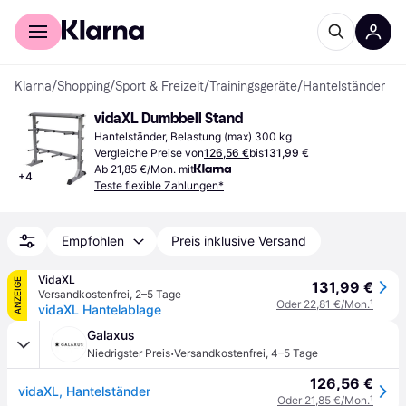
Für Shopper
Für Händler
Klarna
/
Shopping
/
Sport & Freizeit
/
Trainingsgeräte
/
Hantelständer
vidaXL Dumbbell Stand
Hantelständer, Belastung (max) 300 kg
Vergleiche Preise von
126,56 €
bis
131,99 €
Ab 21,85 €/Mon. mit
+
4
Teste flexible Zahlungen*
Empfohlen
Preis inklusive Versand
VidaXL
ANZEIGE
131,99 €
Versandkostenfrei
,
2–5 Tage
Oder 22,81 €/Mon.
¹
vidaXL Hantelablage
Galaxus
·
Niedrigster Preis
Versandkostenfrei
,
4–5 Tage
126,56 €
vidaXL, Hantelständer
Oder 21,85 €/Mon.
¹