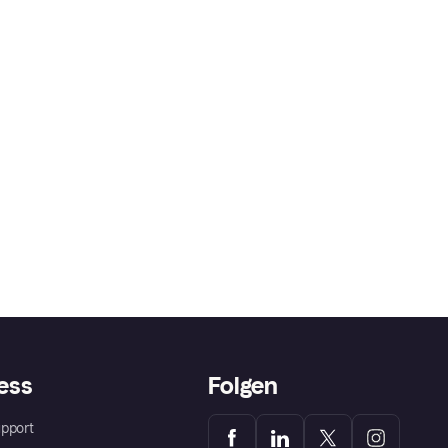
ess
Folgen
pport