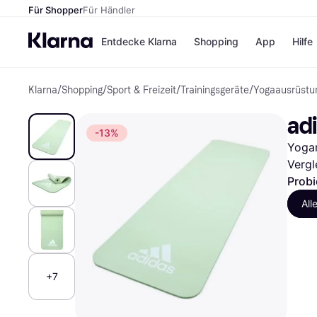
Für Shopper
Für Händler
Entdecke Klarna
Shopping
App
Hilfe
Klarna
/
Shopping
/
Sport & Freizeit
/
Trainingsgeräte
/
Yogaausrüstu
Zahlungsmethoden
Shops
Zahlungsmethoden
Kaufla
ad
Sofort bezahlen
eBay
-13%
Bezahle in 3
Temu
Yogam
Teilzahlungen
Samsu
Bezahle in bis zu 30
SHEIN
Vergl
Tagen
Probi
Ratenzahlung
All
Alle Shops
+7