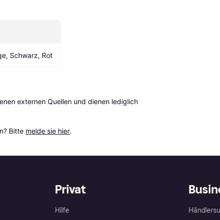
ge, Schwarz, Rot
en externen Quellen und dienen lediglich 
? Bitte 
melde sie hier
.
Privat
Busin
Hilfe
Händlersu