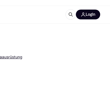
Login
Weitere Informationen
sstattung
M
Was ist Klarna?
Artikel
aausrüstung
tegorien