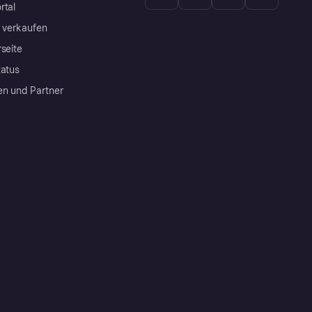
rtal
a verkaufen
rseite
tatus
en und Partner