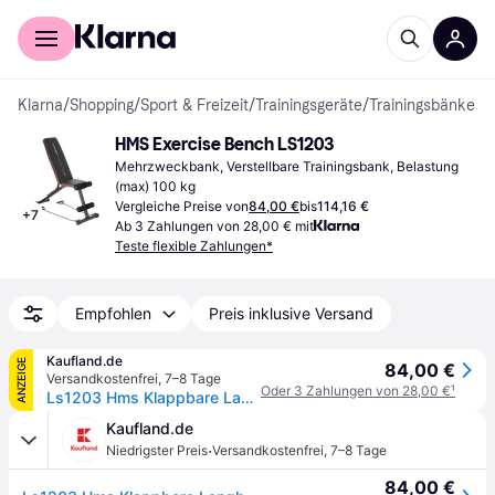
Für Shopper
Für Händler
Klarna
/
Shopping
/
Sport & Freizeit
/
Trainingsgeräte
/
Trainingsbänke
HMS Exercise Bench LS1203
Mehrzweckbank, Verstellbare Trainingsbank, Belastung 
(max) 100 kg
Vergleiche Preise von
84,00 €
bis
114,16 €
+
7
Ab 3 Zahlungen von 28,00 € mit
Teste flexible Zahlungen*
Empfohlen
Preis inklusive Versand
Kaufland.de
ANZEIGE
84,00 €
Versandkostenfrei
,
7–8 Tage
Oder 3 Zahlungen von 28,00 €
¹
Ls1203 Hms Klappbare Langhantelbank
Kaufland.de
·
Niedrigster Preis
Versandkostenfrei
,
7–8 Tage
84,00 €