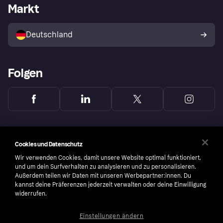
Händlerportal
Betriebsstatus
Markt
Klarna App
Datenschutzeinstellungen
Mit Klarna verkaufen
Plattformen und Partner
Shops entdecken
Dein Widerrufsrecht
Deutschland
Käuferschutzrichtlinie
Folgen
Cookies und Datenschutz
Wir verwenden Cookies, damit unsere Website optimal funktioniert,
und um dein Surfverhalten zu analysieren und zu personalisieren.
Außerdem teilen wir Daten mit unseren Werbepartner:innen. Du
kannst deine Präferenzen jederzeit verwalten oder deine Einwilligung
widerrufen.
Einstellungen ändern