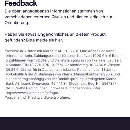
Feedback
Die oben angegebenen Informationen stammen von 
verschiedenen externen Quellen und dienen lediglich zur 
Orientierung.

Haben Sie etwas Ungewöhnliches an diesem Produkt 
gefunden? Bitte 
melde sie hier
.
¹
Bezahle in 6 Raten mit Klarna, * APR 13,27 %. Eine Anzahlung kann
erforderlich sein. Zahlungsbeispiel für einen Kauf von 1000 € in 6 Raten:
5 Zahlungen von 172,81€ und die letzte Zahlung von 172,79 €. Laufzeit:
6 Monate. TIN 13,27% APR 13,27 %. Gesamtbetrag: 1036,84 €. Zinsen:
36,84 €. Gilt nur für in Deutschland lebende Personen über 18 Jahre.
Vorbehaltlich der Zustimmung von Klarna. Mindestkaufbetrag 25 € und
Höchstbetrag abhängig von der Bonitätsprüfung. Kreditgeber: Klarna
Bank AB (publ), Sveavägen 46, 111 34 Stockholm, Reg. Nr.: 556737-
0431. Siehe Bedingungen und weitere Informationen unter
https://www.klarna.com/de/agb/
.
²
Vorbehaltlich Kreditwürdigkeitsprüfung.