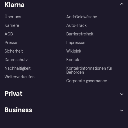
Klarna
Über uns
Anti-Geldwäsche
Karriere
Auto-Track
AGB
Barrierefreiheit
Presse
Impressum
Sicherheit
Wikipink
Datenschutz
Kontakt
Nachhaltigkeit
Kontaktinformationen für
Behörden
Weiterverkaufen
Corporate governance
Privat
Hilfe
Beschwerden
Business
Einloggen
Sicher shoppen mit Klarna
Händlersupport
Entwicklerseite
Mit Klarna einkaufen
Festgeld