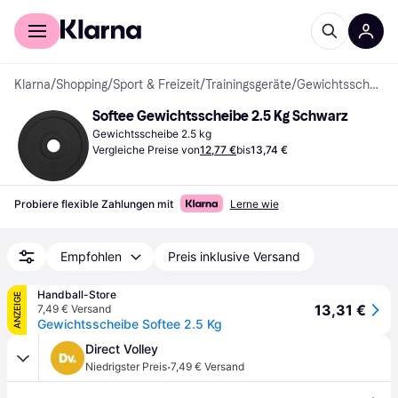
Für Shopper
Für Händler
Klarna
/
Shopping
/
Sport & Freizeit
/
Trainingsgeräte
/
Gewichtsscheiben
Softee Gewichtsscheibe 2.5 Kg Schwarz
Gewichtsscheibe 2.5 kg
Vergleiche Preise von
12,77 €
bis
13,74 €
Probiere flexible Zahlungen mit
Lerne wie
Empfohlen
Preis inklusive Versand
Handball-Store
ANZEIGE
13,31 €
7,49 € Versand
Gewichtsscheibe Softee 2.5 Kg
Direct Volley
·
Niedrigster Preis
7,49 € Versand