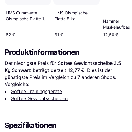
HMS Gummierte
HMS Olympische
Olympische Platte 15
Platte 5 kg
Hammer
kg
Muskelaufbau
Scheibe PU 1 
82 €
31 €
12,50 €
Produktinformationen
Der niedrigste Preis für 
Softee Gewichtsscheibe 2.5 
Kg Schwarz
 beträgt derzeit 
12,77 €
. Dies ist der 
günstigste Preis im Vergleich zu 
7
 anderen Shops.
Vergleiche:
Softee Trainingsgeräte
Softee Gewichtsscheiben
Spezifikationen