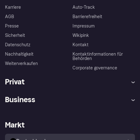
Karriere
Auto-Track
AGB
Barrierefreiheit
Presse
Impressum
Sicherheit
Wikipink
Datenschutz
Kontakt
Nachhaltigkeit
Kontaktinformationen für
Behörden
Weiterverkaufen
Corporate governance
Privat
Hilfe
Beschwerden
Business
Einloggen
Sicher shoppen mit Klarna
Händlersupport
Entwicklerseite
Mit Klarna einkaufen
Festgeld
Händlerportal
Betriebsstatus
Markt
Klarna App
Datenschutzeinstellungen
Mit Klarna verkaufen
Plattformen und Partner
Shops entdecken
Dein Widerrufsrecht