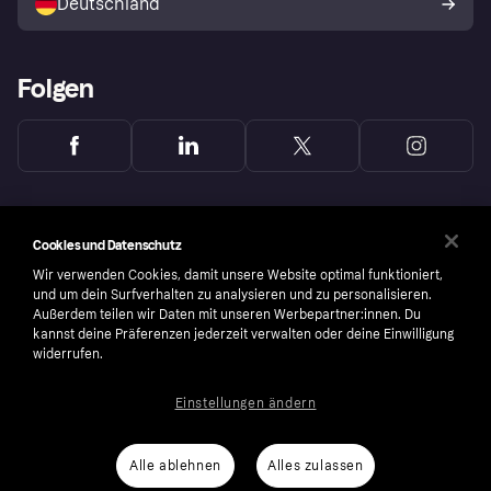
Deutschland
Käuferschutzrichtlinie
Folgen
Cookies und Datenschutz
Wir verwenden Cookies, damit unsere Website optimal funktioniert,
und um dein Surfverhalten zu analysieren und zu personalisieren.
Außerdem teilen wir Daten mit unseren Werbepartner:innen. Du
kannst deine Präferenzen jederzeit verwalten oder deine Einwilligung
widerrufen.
Einstellungen ändern
Copyright © 2005-2026 Klarna Bank AB (publ). Headquarters: Stockholm, Sweden. All
rights reserved. Klarna Bank AB (publ). Sveavägen 46, 111 34 Stockholm. Organization
number: 556737-0431
Alle ablehnen
Alles zulassen
Nutzungsbedingungen
Cookies
Klarna.com