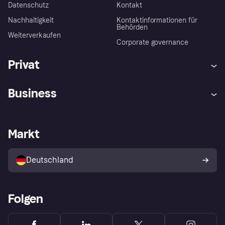
Datenschutz
Kontakt
Nachhaltigkeit
Kontaktinformationen für
Behörden
Weiterverkaufen
Corporate governance
Privat
Hilfe
Beschwerden
Business
Einloggen
Sicher shoppen mit Klarna
Händlersupport
Entwicklerseite
Mit Klarna einkaufen
Festgeld
Händlerportal
Betriebsstatus
Markt
Klarna App
Datenschutzeinstellungen
Mit Klarna verkaufen
Plattformen und Partner
Shops entdecken
Dein Widerrufsrecht
Deutschland
Käuferschutzrichtlinie
Folgen