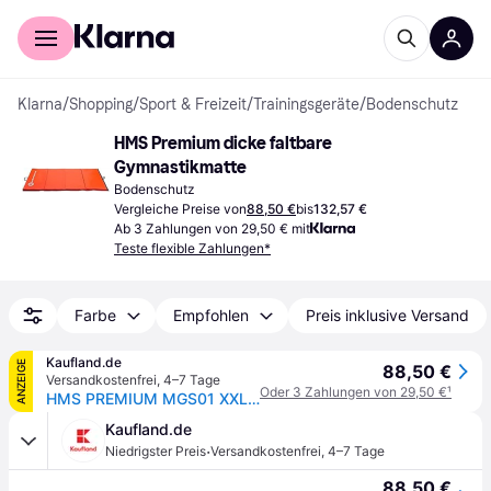
Für Shopper
Für Händler
Klarna
/
Shopping
/
Sport & Freizeit
/
Trainingsgeräte
/
Bodenschutz
HMS Premium dicke faltbare 
Gymnastikmatte
Bodenschutz
Vergleiche Preise von
88,50 €
bis
132,57 €
Ab 3 Zahlungen von 29,50 € mit
Teste flexible Zahlungen*
Farbe
Empfohlen
Preis inklusive Versand
Kaufland.de
ANZEIGE
88,50 €
Versandkostenfrei
,
4–7 Tage
Oder 3 Zahlungen von 29,50 €
¹
HMS PREMIUM MGS01 XXL Faltbare Gymnastikmatte 240x120x5cm Weichbodenmatte
Kaufland.de
·
Niedrigster Preis
Versandkostenfrei
,
4–7 Tage
88,50 €