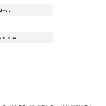
chwarz
025-01-30
 von 172,81€ und die letzte Zahlung von 172,79 €. Laufzeit: 6 Monate.