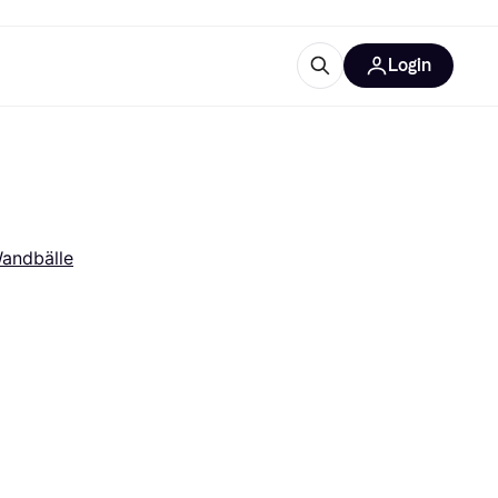
Login
Weitere Informationen
sstattung
M
Was ist Klarna?
Artikel
Wandbälle
tegorien