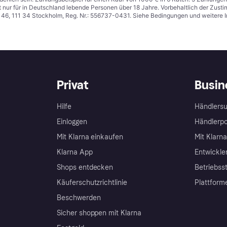
t nur für in Deutschland lebende Personen über 18 Jahre. Vorbehaltlich der Zu
n 46, 111 34 Stockholm, Reg. Nr.: 556737-0431. Siehe Bedingungen und weitere 
Privat
Busin
Hilfe
Händlersu
Einloggen
Händlerpo
Mit Klarna einkaufen
Mit Klarn
Klarna App
Entwickle
Shops entdecken
Betriebss
Käuferschutzrichtlinie
Plattform
Beschwerden
Sicher shoppen mit Klarna