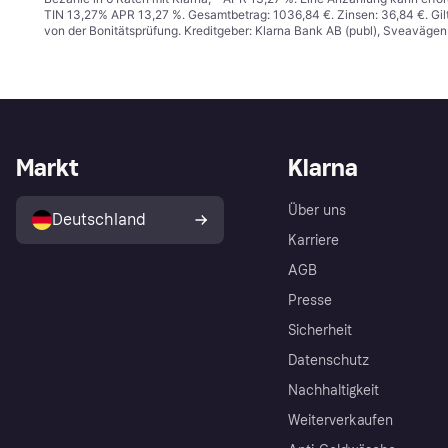
TIN 13,27% APR 13,27 %. Gesamtbetrag: 1036,84 €. Zinsen: 36,84 €. Gil
von der Bonitätsprüfung. Kreditgeber: Klarna Bank AB (publ), Sveaväge
Markt
Klarna
Über uns
Deutschland
Karriere
AGB
Presse
Sicherheit
Datenschutz
Nachhaltigkeit
Weiterverkaufen