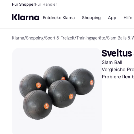
Für Shopper
Für Händler
Entdecke Klarna
Shopping
App
Hilfe
Klarna
/
Shopping
/
Sport & Freizeit
/
Trainingsgeräte
/
Slam Balls & 
Zahlungsmethoden
Shops
Zahlungsmethoden
Kaufla
Sveltus 
Sofort bezahlen
eBay
Bezahle in 3
Temu
Slam Ball
Teilzahlungen
Samsu
Bezahle in bis zu 30
SHEIN
Vergleiche Pr
Tagen
Probiere flexi
Ratenzahlung
Alle Shops