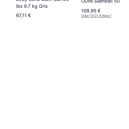
ODIN Slamball 50kg
lbs 9.7 kg Gris
109,95 €
67,11 €
Oder 19,01 €/Mon.
¹