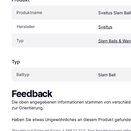
Produktname
Sveltus Slam Bal
Hersteller
Sveltus
Typ
Slam Balls & Wan
Typ
Balltyp
Slam Ball
Feedback
Die oben angegebenen Informationen stammen von verschieden
zur Orientierung.

Haben Sie etwas Ungewöhnliches an diesem Produkt gefunden
¹
Bezahle in 6 Raten mit Klarna, * APR 13,27 %. Eine Anzahlung kann erfor