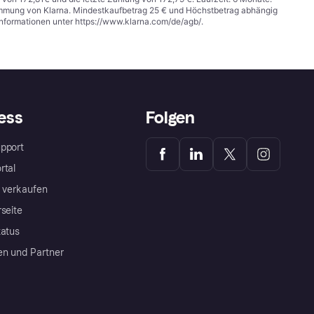
stimmung von Klarna. Mindestkaufbetrag 25 € und Höchstbetrag abhängig
Informationen unter
https://www.klarna.com/de/agb/
.
ess
Folgen
pport
rtal
a verkaufen
rseite
tatus
en und Partner