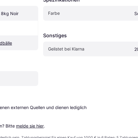
Farbe
l 8kg Noir
S
Sonstiges
dbälle
Gelistet bei Klarna
2
en externen Quellen und dienen lediglich 
? Bitte 
melde sie hier
.
derlich sein. Zahlungsbeispiel für einen Kauf von 1000 € in 6 Raten: 5 Zahlungen