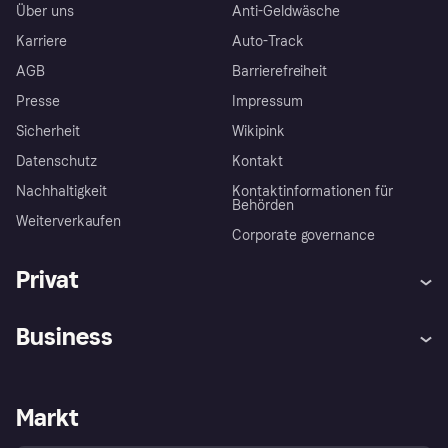
Über uns
Anti-Geldwäsche
Karriere
Auto-Track
AGB
Barrierefreiheit
Presse
Impressum
Sicherheit
Wikipink
Datenschutz
Kontakt
Nachhaltigkeit
Kontaktinformationen für
Behörden
Weiterverkaufen
Corporate governance
Privat
Hilfe
Beschwerden
Business
Einloggen
Sicher shoppen mit Klarna
Händlersupport
Entwicklerseite
Mit Klarna einkaufen
Festgeld
Händlerportal
Betriebsstatus
Markt
Klarna App
Datenschutzeinstellungen
Mit Klarna verkaufen
Plattformen und Partner
Shops entdecken
Dein Widerrufsrecht