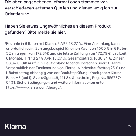
Die oben angegebenen Informationen stammen von 
verschiedenen externen Quellen und dienen lediglich zur 
Orientierung.

Haben Sie etwas Ungewöhnliches an diesem Produkt 
gefunden? Bitte 
melde sie hier
.
¹
Bezahle in 6 Raten mit Klarna, * APR 13,27 %. Eine Anzahlung kann
erforderlich sein. Zahlungsbeispiel für einen Kauf von 1000 € in 6 Raten:
5 Zahlungen von 172,81€ und die letzte Zahlung von 172,79 €. Laufzeit:
6 Monate. TIN 13,27% APR 13,27 %. Gesamtbetrag: 1036,84 €. Zinsen:
36,84 €. Gilt nur für in Deutschland lebende Personen über 18 Jahre.
Vorbehaltlich der Zustimmung von Klarna. Mindestkaufbetrag 25 € und
Höchstbetrag abhängig von der Bonitätsprüfung. Kreditgeber: Klarna
Bank AB (publ), Sveavägen 46, 111 34 Stockholm, Reg. Nr.: 556737-
0431. Siehe Bedingungen und weitere Informationen unter
https://www.klarna.com/de/agb/
.
Klarna