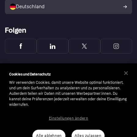
Deutschland
Käuferschutzrichtlinie
Folgen
Cookies und Datenschutz
Wir verwenden Cookies, damit unsere Website optimal funktioniert,
und um dein Surfverhalten zu analysieren und zu personalisieren.
Außerdem teilen wir Daten mit unseren Werbepartner:innen. Du
kannst deine Präferenzen jederzeit verwalten oder deine Einwilligung
widerrufen.
Einstellungen ändern
Copyright © 2005-2026 Klarna Bank AB (publ). Headquarters: Stockholm, Sweden. All
rights reserved. Klarna Bank AB (publ). Sveavägen 46, 111 34 Stockholm. Organization
number: 556737-0431
Alle ablehnen
Alles zulassen