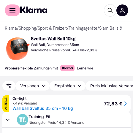
Für Shopper
Für Händler
Klarna
/
Shopping
/
Sport & Freizeit
/
Trainingsgeräte
/
Slam Balls & Wandbälle
Sveltus Wall Ball 10kg
Wall Ball, Durchmesser 35cm
Vergleiche Preise von
60,74 €
bis
72,83 €
Probiere flexible Zahlungen mit
Lerne wie
Versionen
Empfohlen
Preis inklusive Versan
On-fight
ANZEIGE
72,83 €
7,49 € Versand
Wall ball Sveltus 35 cm - 10 kg
Training-Fit
·
Niedrigster Preis
14,34 € Versand