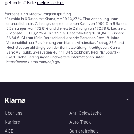
gefunden? Bitte 
melde sie hier
.
¹
Vorbehaltlich Kreditwürdigkeitsprüfung.
²
Bezahle in 6 Raten mit Klarna, * APR 13,27 %. Eine Anzahlung kann
erforderlich sein. Zahlungsbeispiel für einen Kauf von 1000 € in 6 Raten:
5 Zahlungen von 172,81€ und die letzte Zahlung von 172,79 €. Laufzeit:
6 Monate. TIN 13,27% APR 13,27 %. Gesamtbetrag: 1036,84 €. Zinsen:
36,84 €. Gilt nur für in Deutschland lebende Personen über 18 Jahre.
Vorbehaltlich der Zustimmung von Klarna. Mindestkaufbetrag 25 € und
Höchstbetrag abhängig von der Bonitätsprüfung. Kreditgeber: Klarna
Bank AB (publ), Sveavägen 46, 111 34 Stockholm, Reg. Nr.: 556737-
0431. Siehe Bedingungen und weitere Informationen unter
https://www.klarna.com/de/agb/
.
Klarna
Über uns
Anti-Geldwäsche
Karriere
Auto-Track
AGB
Barrierefreiheit