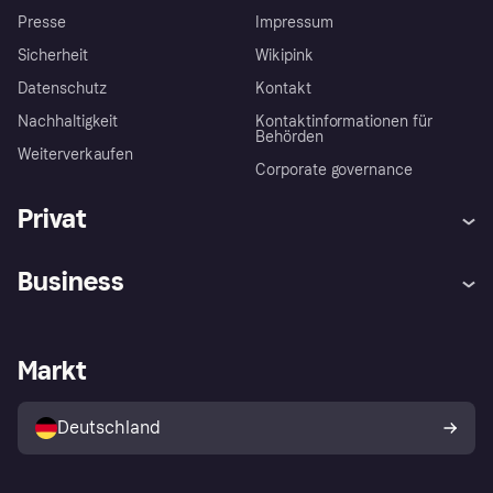
Presse
Impressum
Sicherheit
Wikipink
Datenschutz
Kontakt
Nachhaltigkeit
Kontaktinformationen für
Behörden
Weiterverkaufen
Corporate governance
Privat
Hilfe
Beschwerden
Business
Einloggen
Sicher shoppen mit Klarna
Händlersupport
Entwicklerseite
Mit Klarna einkaufen
Festgeld
Händlerportal
Betriebsstatus
Markt
Klarna App
Datenschutzeinstellungen
Mit Klarna verkaufen
Plattformen und Partner
Shops entdecken
Dein Widerrufsrecht
Deutschland
Käuferschutzrichtlinie