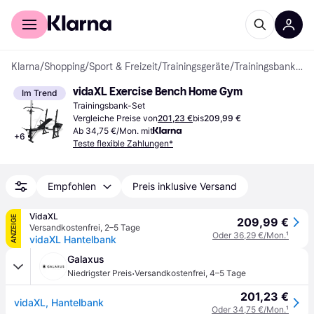
Für Shopper
Für Händler
Klarna
/
Shopping
/
Sport & Freizeit
/
Trainingsgeräte
/
Trainingsbank-Sets
vidaXL Exercise Bench Home Gym
Im Trend
Trainingsbank-Set
Vergleiche Preise von
201,23 €
bis
209,99 €
Ab 34,75 €/Mon. mit
+
6
Teste flexible Zahlungen*
Empfohlen
Preis inklusive Versand
VidaXL
ANZEIGE
209,99 €
Versandkostenfrei
,
2–5 Tage
Oder 36,29 €/Mon.
¹
vidaXL Hantelbank
Galaxus
·
Niedrigster Preis
Versandkostenfrei
,
4–5 Tage
201,23 €
vidaXL, Hantelbank
Oder 34,75 €/Mon.
¹