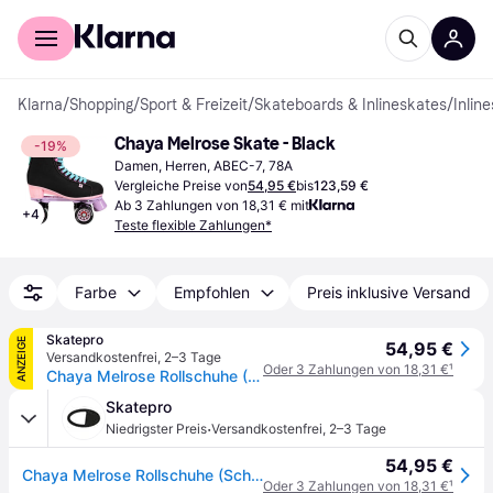
Für Shopper
Für Händler
Klarna
/
Shopping
/
Sport & Freizeit
/
Skateboards & Inlineskates
/
Inlin
Chaya Melrose Skate - Black
-19%
Damen, Herren, ABEC-7, 78A
Vergleiche Preise von
54,95 €
bis
123,59 €
Ab 3 Zahlungen von 18,31 € mit
+
4
Teste flexible Zahlungen*
Farbe
Empfohlen
Preis inklusive Versand
Skatepro
ANZEIGE
54,95 €
Versandkostenfrei
,
2–3 Tage
Oder 3 Zahlungen von 18,31 €
¹
Chaya Melrose Rollschuhe (Schwarz/Pink/Lila)
Skatepro
·
Niedrigster Preis
Versandkostenfrei
,
2–3 Tage
54,95 €
Chaya Melrose Rollschuhe (Schwarz/Pink/Lila)
Oder 3 Zahlungen von 18,31 €
¹