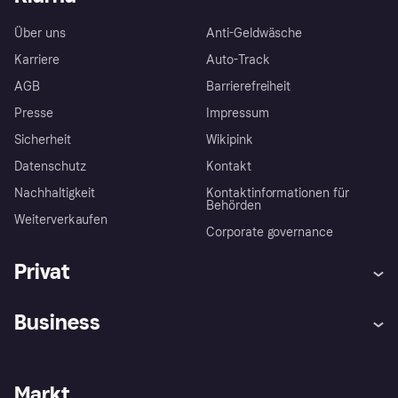
Über uns
Anti-Geldwäsche
Karriere
Auto-Track
AGB
Barrierefreiheit
Presse
Impressum
Sicherheit
Wikipink
Datenschutz
Kontakt
Nachhaltigkeit
Kontaktinformationen für
Behörden
Weiterverkaufen
Corporate governance
Privat
Hilfe
Beschwerden
Business
Einloggen
Sicher shoppen mit Klarna
Händlersupport
Entwicklerseite
Mit Klarna einkaufen
Festgeld
Händlerportal
Betriebsstatus
Markt
Klarna App
Datenschutzeinstellungen