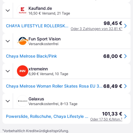
Kaufland.de
16,50 € Versand
,
21 Tage
98,45 €
CHAYA LIFESTYLE ROLLERSKATES Melros - 38
Oder 3 Zahlungen von 32,81 €
¹
Fun Sport Vision
Versandkostenfrei
68,00 €
Chaya Melrose Black/Pink
xtremeinn
6,99 € Versand
,
10 Tage
68,49 €
Chaya Melrose Woman Roller Skates Rosa EU 36 Frau
Galaxus
Versandkostenfrei
,
8–13 Tage
101,33 €
Powerslide, Rollschuhe, Chaya Lifestyle Rollerksates (39), Schwarz
Oder 17,50 €/Mon.
²
¹
Vorbehaltlich Kreditwürdigkeitsprüfung.