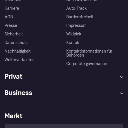
Karriere
Auto-Track
AGB
Barrierefreiheit
Presse
Impressum
Sicherheit
Wikipink
Datenschutz
Kontakt
Nachhaltigkeit
Kontaktinformationen für
Behörden
Weiterverkaufen
Corporate governance
Privat
Hilfe
Beschwerden
Business
Einloggen
Sicher shoppen mit Klarna
Händlersupport
Entwicklerseite
Mit Klarna einkaufen
Festgeld
Händlerportal
Betriebsstatus
Markt
Klarna App
Datenschutzeinstellungen
Mit Klarna verkaufen
Plattformen und Partner
Shops entdecken
Dein Widerrufsrecht