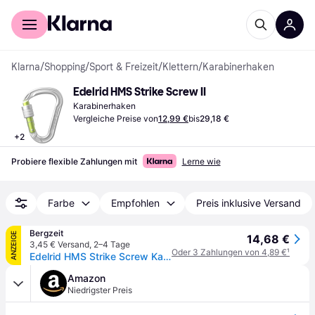
Für Shopper
Für Händler
Klarna
/
Shopping
/
Sport & Freizeit
/
Klettern
/
Karabinerhaken
Edelrid HMS Strike Screw II
Karabinerhaken
Vergleiche Preise von
12,99 €
bis
29,18 €
+
2
Probiere flexible Zahlungen mit
Lerne wie
Farbe
Empfohlen
Preis inklusive Versand
Bergzeit
ANZEIGE
14,68 €
3,45 € Versand
,
2–4 Tage
Oder 3 Zahlungen von 4,89 €
¹
Edelrid HMS Strike Screw Karabiner
Amazon
Niedrigster Preis