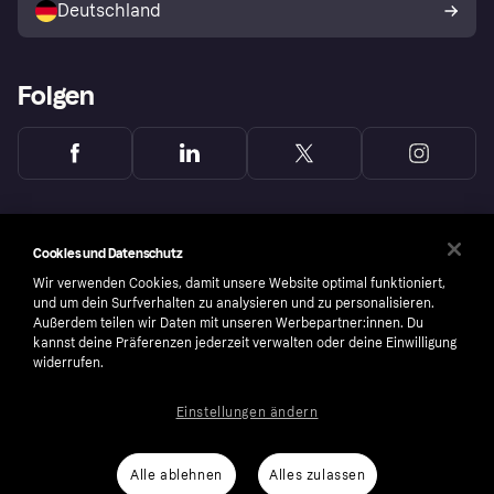
Deutschland
Käuferschutzrichtlinie
Folgen
Cookies und Datenschutz
Wir verwenden Cookies, damit unsere Website optimal funktioniert,
und um dein Surfverhalten zu analysieren und zu personalisieren.
Außerdem teilen wir Daten mit unseren Werbepartner:innen. Du
kannst deine Präferenzen jederzeit verwalten oder deine Einwilligung
widerrufen.
Einstellungen ändern
Copyright © 2005-2026 Klarna Bank AB (publ). Headquarters: Stockholm, Sweden. All
rights reserved. Klarna Bank AB (publ). Sveavägen 46, 111 34 Stockholm. Organization
number: 556737-0431
Alle ablehnen
Alles zulassen