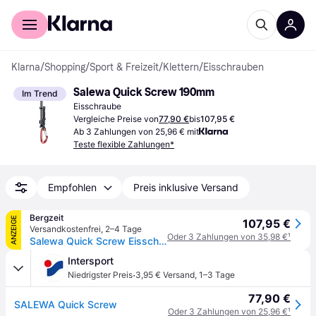
Für Shopper
Für Händler
Klarna
/
Shopping
/
Sport & Freizeit
/
Klettern
/
Eisschrauben
Salewa Quick Screw 190mm
Im Trend
Eisschraube
Vergleiche Preise von
77,90 €
bis
107,95 €
Ab 3 Zahlungen von 25,96 € mit
Teste flexible Zahlungen*
Empfohlen
Preis inklusive Versand
Bergzeit
ANZEIGE
107,95 €
Versandkostenfrei
,
2–4 Tage
Oder 3 Zahlungen von 35,98 €
¹
Salewa Quick Screw Eisschraube
Intersport
·
Niedrigster Preis
3,95 € Versand
,
1–3 Tage
77,90 €
SALEWA Quick Screw
Oder 3 Zahlungen von 25,96 €
¹