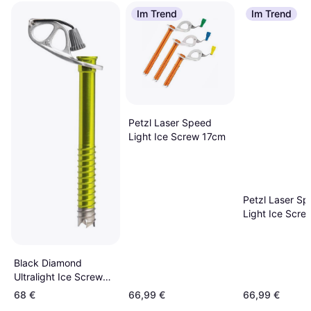
Im Trend
Im Trend
Petzl Laser Speed
Light Ice Screw 17cm
Petzl Laser S
Light Ice Scr
Black Diamond
Ultralight Ice Screw
19cm
68 €
66,99 €
66,99 €