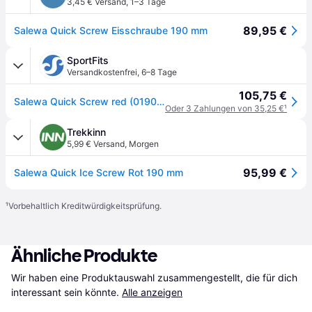
3,45 € Versand
,
1–3 Tage
89,95 €
Salewa Quick Screw Eisschraube 190 mm
SportFits
Versandkostenfrei
,
6–8 Tage
105,75 €
Salewa Quick Screw red (0190) 190
Oder 3 Zahlungen von 35,25 €
¹
Trekkinn
5,99 € Versand
,
Morgen
95,99 €
Salewa Quick Ice Screw Rot 190 mm
¹
Vorbehaltlich Kreditwürdigkeitsprüfung.
Ähnliche Produkte
Wir haben eine Produktauswahl zusammengestellt, die für dich 
interessant sein könnte.
Alle anzeigen