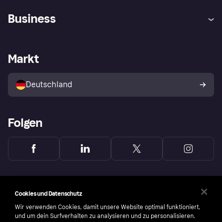
Hilfe
Beschwerden
Business
Einloggen
Sicher shoppen mit Klarna
Händlersupport
Entwicklerseite
Mit Klarna einkaufen
Festgeld
Händlerportal
Betriebsstatus
Markt
Klarna App
Datenschutzeinstellungen
Mit Klarna verkaufen
Plattformen und Partner
Shops entdecken
Dein Widerrufsrecht
Deutschland
Käuferschutzrichtlinie
Folgen
Cookies und Datenschutz
Wir verwenden Cookies, damit unsere Website optimal funktioniert,
und um dein Surfverhalten zu analysieren und zu personalisieren.