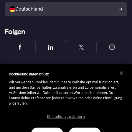
Mit Klarna verkaufen
Plattformen und Partner
Shops entdecken
Dein Widerrufsrecht
Deutschland
Käuferschutzrichtlinie
Folgen
Cookies und Datenschutz
Wir verwenden Cookies, damit unsere Website optimal funktioniert,
und um dein Surfverhalten zu analysieren und zu personalisieren.
Außerdem teilen wir Daten mit unseren Werbepartner:innen. Du
kannst deine Präferenzen jederzeit verwalten oder deine Einwilligung
widerrufen.
Einstellungen ändern
Copyright © 2005-2026 Klarna Bank AB (publ). Headquarters: Stockholm, Sweden. All
rights reserved. Klarna Bank AB (publ). Sveavägen 46, 111 34 Stockholm. Organization
number: 556737-0431