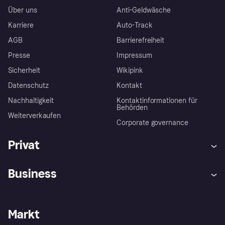
Über uns
Anti-Geldwäsche
Karriere
Auto-Track
AGB
Barrierefreiheit
Presse
Impressum
Sicherheit
Wikipink
Datenschutz
Kontakt
Nachhaltigkeit
Kontaktinformationen für
Behörden
Weiterverkaufen
Corporate governance
Privat
Hilfe
Beschwerden
Business
Einloggen
Sicher shoppen mit Klarna
Händlersupport
Entwicklerseite
Mit Klarna einkaufen
Festgeld
Händlerportal
Betriebsstatus
Markt
Klarna App
Datenschutzeinstellungen