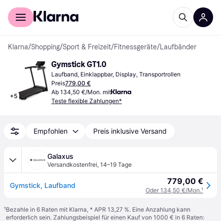
Für Shopper
Für Händler
Klarna
/
Shopping
/
Sport & Freizeit
/
Fitnessgeräte
/
Laufbänder
Gymstick GT1.0
Laufband, Einklappbar, Display, Transportrollen
Preis
779,00 €
Ab 134,50 €/Mon. mit
+
5
Teste flexible Zahlungen*
Empfohlen
Preis inklusive Versand
Galaxus
Versandkostenfrei
,
14–19 Tage
779,00 €
Gymstick, Laufband
Oder 134,50 €/Mon.
¹
¹
Bezahle in 6 Raten mit Klarna, * APR 13,27 %. Eine Anzahlung kann
erforderlich sein. Zahlungsbeispiel für einen Kauf von 1000 € in 6 Raten: