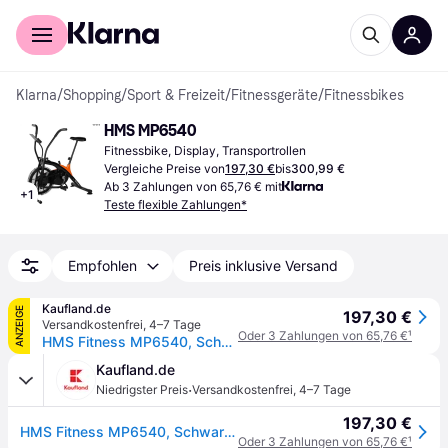
Für Shopper
Für Händler
Klarna
/
Shopping
/
Sport & Freizeit
/
Fitnessgeräte
/
Fitnessbikes
HMS MP6540
Fitnessbike, Display, Transportrollen
Vergleiche Preise von
197,30 €
bis
300,99 €
Ab 3 Zahlungen von 65,76 € mit
+
1
Teste flexible Zahlungen*
Empfohlen
Preis inklusive Versand
Kaufland.de
ANZEIGE
197,30 €
Versandkostenfrei
,
4–7 Tage
Oder 3 Zahlungen von 65,76 €
¹
HMS Fitness MP6540, Schwarz, Orange, Wind-Fahrrad-Trainer
Kaufland.de
·
Niedrigster Preis
Versandkostenfrei
,
4–7 Tage
197,30 €
HMS Fitness MP6540, Schwarz, Orange, Wind-Fahrrad-Trainer
Oder 3 Zahlungen von 65,76 €
¹