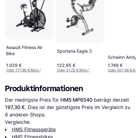
Assault Fitness Air
Sportana Eagle 3
Bike
Schwinn Airdy
1.029 €
122,95 €
1.749 €
Oder 177,66 €/Mon.
¹
Oder 21,25 €/Mon.
¹
Oder 301,96 €/M
Produktinformationen
Der niedrigste Preis für 
HMS MP6540
 beträgt derzeit 
197,30 €
. Dies ist der günstigste Preis im Vergleich zu 
6
 anderen Shops.
Vergleiche:
HMS Fitnessgeräte
HMS Fitnessbikes