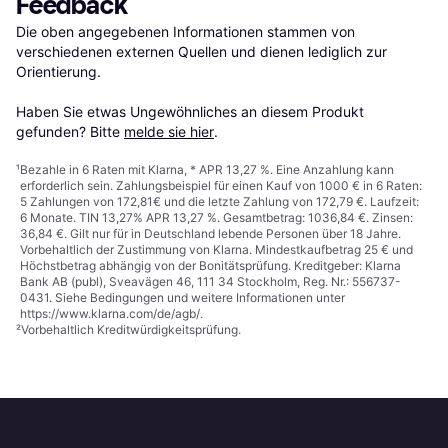
Feedback
Die oben angegebenen Informationen stammen von 
verschiedenen externen Quellen und dienen lediglich zur 
Orientierung.

Haben Sie etwas Ungewöhnliches an diesem Produkt 
gefunden? Bitte 
melde sie hier
.
¹
Bezahle in 6 Raten mit Klarna, * APR 13,27 %. Eine Anzahlung kann
erforderlich sein. Zahlungsbeispiel für einen Kauf von 1000 € in 6 Raten:
5 Zahlungen von 172,81€ und die letzte Zahlung von 172,79 €. Laufzeit:
6 Monate. TIN 13,27% APR 13,27 %. Gesamtbetrag: 1036,84 €. Zinsen:
36,84 €. Gilt nur für in Deutschland lebende Personen über 18 Jahre.
Vorbehaltlich der Zustimmung von Klarna. Mindestkaufbetrag 25 € und
Höchstbetrag abhängig von der Bonitätsprüfung. Kreditgeber: Klarna
Bank AB (publ), Sveavägen 46, 111 34 Stockholm, Reg. Nr.: 556737-
0431. Siehe Bedingungen und weitere Informationen unter
https://www.klarna.com/de/agb/
.
²
Vorbehaltlich Kreditwürdigkeitsprüfung.