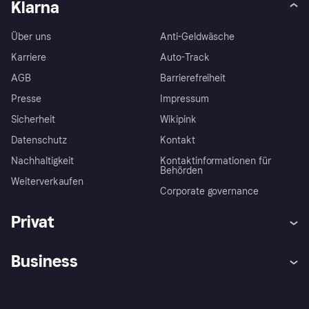
Klarna
Über uns
Anti-Geldwäsche
Karriere
Auto-Track
AGB
Barrierefreiheit
Presse
Impressum
Sicherheit
Wikipink
Datenschutz
Kontakt
Nachhaltigkeit
Kontaktinformationen für
Behörden
Weiterverkaufen
Corporate governance
Privat
Hilfe
Beschwerden
Business
Einloggen
Sicher shoppen mit Klarna
Händlersupport
Entwicklerseite
Mit Klarna einkaufen
Festgeld