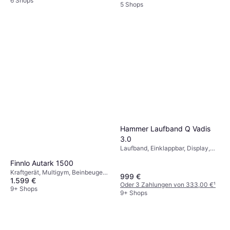
6 Shops
5 Shops
Hammer Laufband Q Vadis
3.0
Laufband, Einklappbar, Display,
Pulsmesser
Finnlo Autark 1500
Kraftgerät, Multigym, Beinbeugen,
999 €
1.599 €
Bankpresse, Schulterpressen,
Oder 3 Zahlungen von 333,00 €
¹
Beinpresse, Bizepscurl
9+ Shops
9+ Shops