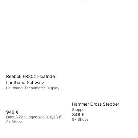
Reebok FR30z Floatride
Laufband Schwarz
Laufband, Tachometer, Display,
Stoppuhr
Hammer Cross Stepper
Stepper
949 €
349 €
Oder 3 Zahlungen von 316,33 €
¹
9+ Shops
9+ Shops