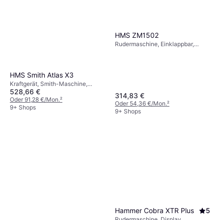
Hammer Finnlo Kraftstation
CABL Kabelzug-Trainer 180°
Kraftgerät, Multigym
Grad Drehbar
399 €
HMS ZM1502
9+ Shops
Rudermaschine, Einklappbar,
Display
HMS Smith Atlas X3
Kraftgerät, Smith-Maschine,
528,66 €
Kniebeugen
314,83 €
Oder 91,28 €/Mon.
²
Oder 54,36 €/Mon.
²
9+ Shops
9+ Shops
Hammer Cobra XTR Plus
5
Rudermaschine, Display,