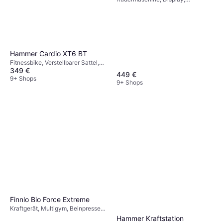
Transportrollen, Kalorienzähler,
Pulsmesser, Einklappbar
Hammer Cardio XT6 BT
Fitnessbike, Verstellbarer Sattel,
349 €
Tachometer, Kalorienzähler,
449 €
Ergometer, Körperfettmessgerät,
9+ Shops
9+ Shops
Pulsmesser, Bluetooth, Display,
Transportrollen
Finnlo Bio Force Extreme
Kraftgerät, Multigym, Beinpresse,
Beinbeugen, Bankpresse,
Hammer Kraftstation