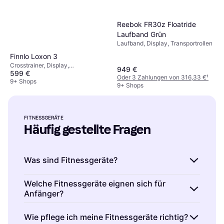
Reebok FR30z Floatride
Laufband Grün
Laufband, Display, Transportrollen
Finnlo Loxon 3
Crosstrainer, Display,
949 €
599 €
Transportrollen, Tachometer,
Oder 3 Zahlungen von 316,33 €
¹
Kalorienzähler, Pulsmesser
9+ Shops
9+ Shops
FITNESSGERÄTE
Häufig gestellte Fragen
Was sind Fitnessgeräte?
Fitnessgeräte sind Geräte, die du für dein
Welche Fitnessgeräte eignen sich für
Anfänger?
Training zu Hause oder im Fitnessstudio
nutzen kannst. Sie helfen dir, deine
Fitnessgeräte für Anfänger sind einfach zu
Wie pflege ich meine Fitnessgeräte richtig?
Fitnessziele zu erreichen. Fitnessgeräte
bedienen und unterstützen dich bei deinem