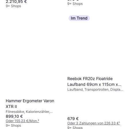
2.210,95 €
Bizepscurl, Latziehen
9+ Shops
9+ Shops
Im Trend
Reebok FR20z Floatride
Laufband 69cm x 115cm x
Laufband, Transportrollen, Display,
177cm
Einklappbar
Hammer Ergometer Varon
XTR II
Fitnessbike, Kalorienzähler,
899,10 €
Display, Pulsmesser
679 €
Oder 155,23 €/Mon.
²
Oder 3 Zahlungen von 226,33 €
¹
9+ Shops
9+ Shops