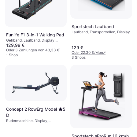
Sportstech Laufband
Laufband, Transportrollen, Display
Funlife F1 3-in-1 Walking Pad
Gehband, Laufband, Display,
129,99 €
Transportrollen, Einklappbar
129 €
Oder 3 Zahlungen von 43,33 €
¹
Oder 22,30 €/Mon.
²
1 Shop
3 Shops
Concept 2 RowErg Model
5
D
Rudermaschine, Display,
Transportrollen, Einklappbar,
Bluetooth
Sportstech sProRun 16 km/h