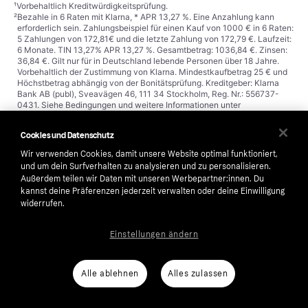
¹
Vorbehaltlich Kreditwürdigkeitsprüfung.
²
Bezahle in 6 Raten mit Klarna, * APR 13,27 %. Eine Anzahlung kann
erforderlich sein. Zahlungsbeispiel für einen Kauf von 1000 € in 6 Raten:
5 Zahlungen von 172,81€ und die letzte Zahlung von 172,79 €. Laufzeit:
6 Monate. TIN 13,27% APR 13,27 %. Gesamtbetrag: 1036,84 €. Zinsen:
36,84 €. Gilt nur für in Deutschland lebende Personen über 18 Jahre.
Vorbehaltlich der Zustimmung von Klarna. Mindestkaufbetrag 25 € und
Höchstbetrag abhängig von der Bonitätsprüfung. Kreditgeber: Klarna
Bank AB (publ), Sveavägen 46, 111 34 Stockholm, Reg. Nr.: 556737-
0431. Siehe Bedingungen und weitere Informationen unter
https://www.klarna.com/de/agb/
.
Cookies und Datenschutz
Wir verwenden Cookies, damit unsere Website optimal funktioniert,
und um dein Surfverhalten zu analysieren und zu personalisieren.
Klarna
Außerdem teilen wir Daten mit unseren Werbepartner:innen. Du
kannst deine Präferenzen jederzeit verwalten oder deine Einwilligung
widerrufen.
Über uns
Anti-Geldwäsche
Karriere
Auto-Track
Einstellungen ändern
AGB
Barrierefreiheit
Presse
Impressum
Alle ablehnen
Alles zulassen
Sicherheit
Wikipink