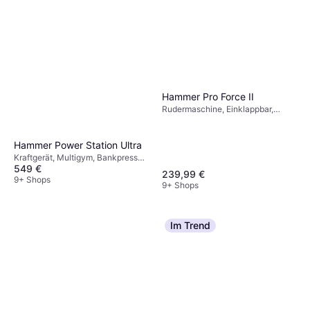
Hammer Pro Force II
Rudermaschine, Einklappbar,
Display, Transportrollen
Hammer Power Station Ultra
Kraftgerät, Multigym, Bankpresse,
549 €
Bizepscurl, Trizepsdrücken,
239,99 €
Beinstrecken
9+ Shops
9+ Shops
Im Trend