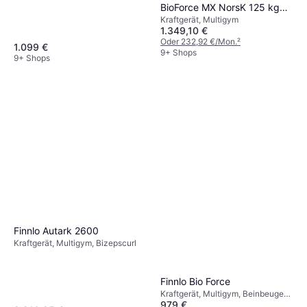
Bizepscurl
BioForce MX NorsK 125 kg
Kraftgerät, Multigym
Zuggewicht
1.349,10 €
Oder 232,92 €/Mon.
²
1.099 €
9+ Shops
9+ Shops
Finnlo Autark 2600
Kraftgerät, Multigym, Bizepscurl
Finnlo Bio Force
Kraftgerät, Multigym, Beinbeugen,
979 €
Bankpresse, Seitheben,