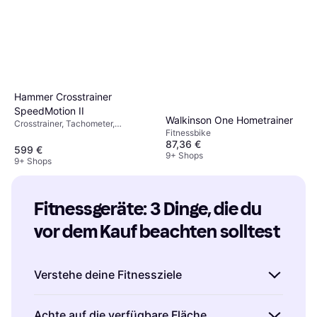
Hammer Crosstrainer
SpeedMotion II
Walkinson One Hometrainer
Crosstrainer, Tachometer,
Fitnessbike
Kalorienzähler, Pulsmesser,
87,36 €
Bluetooth, Display, Transportrollen
599 €
9+ Shops
9+ Shops
Fitnessgeräte: 3 Dinge, die du 
vor dem Kauf beachten solltest
Verstehe deine Fitnessziele
Bevor du ein Fitnessgerät kaufst, ist es
Achte auf die verfügbare Fläche