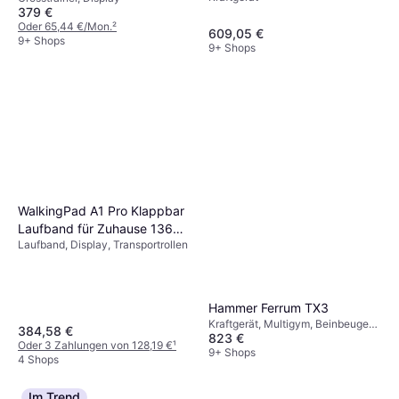
379 €
Oder 65,44 €/Mon.
²
609,05 €
9+ Shops
9+ Shops
WalkingPad A1 Pro Klappbar
Laufband für Zuhause 136
Laufband, Display, Transportrollen
KG
Hammer Ferrum TX3
Kraftgerät, Multigym, Beinbeugen,
384,58 €
823 €
Bankpresse, Schulterpressen,
Oder 3 Zahlungen von 128,19 €
¹
Beinpresse
9+ Shops
4 Shops
Im Trend