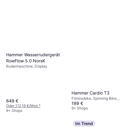
Hammer Wasserrudergerät
RowFlow 5.0 NorsK
Rudermaschine, Display
Hammer Cardio T3
Fitnessbike, Spinning Bike,
649 €
199 €
Display, Transportrollen
Oder 112,16 €/Mon.
²
9+ Shops
9+ Shops
Im Trend