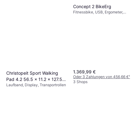
Concept 2 BikeErg
Fitnessbike, USB, Ergometer,
Display, Verstellbarer Sattel,
Kalorienzähler, Pulsmesser,
Bluetooth
1.369,99 €
Christopeit Sport Walking
Oder 3 Zahlungen von 456,66 €
¹
Pad 4.2 56.5 x 11.2 x 127.5
3 Shops
Laufband, Display, Transportrollen
cm
219 €
Oder 3 Zahlungen von 73,00 €
¹
5 Shops