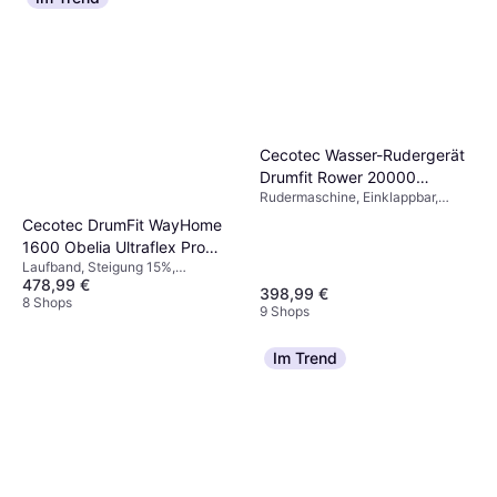
Cecotec Wasser-Rudergerät
Drumfit Rower 20000
Rudermaschine, Einklappbar,
Neptuno
Display
Cecotec DrumFit WayHome
1600 Obelia Ultraflex Pro
Laufband, Steigung 15%,
Folding Treadmill
478,99 €
Lautsprecher, USB, Einklappbar,
398,99 €
Display, Transportrollen,
8 Shops
9 Shops
Wasserflaschenhalter
Im Trend