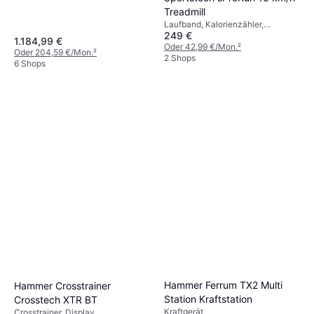
Treadmill
Laufband, Kalorienzähler,
249 €
Transportrollen, Display,
1.184,99 €
Pulsmesser
Oder 42,99 €/Mon.
²
Oder 204,59 €/Mon.
²
2 Shops
6 Shops
Hammer Ferrum TX2 Multi
Hammer Crosstrainer
Station Kraftstation
Crosstech XTR BT
Kraftgerät
Crosstrainer, Display