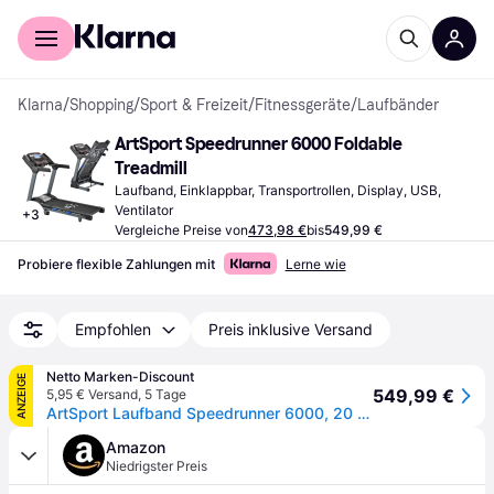
Für Shopper
Für Händler
Klarna
/
Shopping
/
Sport & Freizeit
/
Fitnessgeräte
/
Laufbänder
ArtSport Speedrunner 6000 Foldable 
Treadmill
Laufband, Einklappbar, Transportrollen, Display, USB, 
Ventilator
+
3
Vergleiche Preise von
473,98 €
bis
549,99 €
Probiere flexible Zahlungen mit
Lerne wie
Empfohlen
Preis inklusive Versand
Netto Marken-Discount
ANZEIGE
549,99 €
5,95 € Versand
,
5 Tage
ArtSport Laufband Speedrunner 6000, 20 km/h elektrisch, klappbar mit App & MP3 – Schwarz
Amazon
Niedrigster Preis