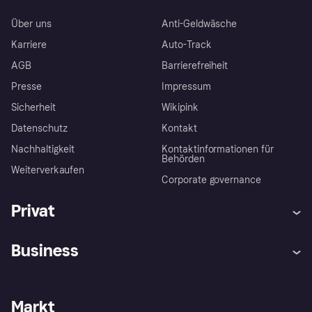
Über uns
Anti-Geldwäsche
Karriere
Auto-Track
AGB
Barrierefreiheit
Presse
Impressum
Sicherheit
Wikipink
Datenschutz
Kontakt
Nachhaltigkeit
Kontaktinformationen für
Behörden
Weiterverkaufen
Corporate governance
Privat
Hilfe
Beschwerden
Business
Einloggen
Sicher shoppen mit Klarna
Händlersupport
Entwicklerseite
Mit Klarna einkaufen
Festgeld
Händlerportal
Betriebsstatus
Markt
Klarna App
Datenschutzeinstellungen