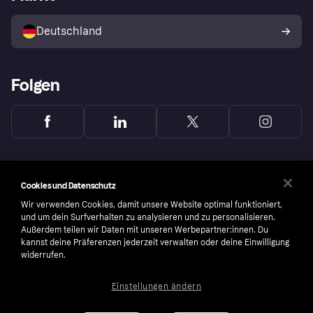
Mit Klarna verkaufen
Plattformen und Partner
Shops entdecken
Dein Widerrufsrecht
Deutschland
Käuferschutzrichtlinie
Folgen
Cookies und Datenschutz
Wir verwenden Cookies, damit unsere Website optimal funktioniert,
und um dein Surfverhalten zu analysieren und zu personalisieren.
Außerdem teilen wir Daten mit unseren Werbepartner:innen. Du
kannst deine Präferenzen jederzeit verwalten oder deine Einwilligung
widerrufen.
Einstellungen ändern
Copyright © 2005-2026 Klarna Bank AB (publ). Headquarters: Stockholm, Sweden. All
rights reserved. Klarna Bank AB (publ). Sveavägen 46, 111 34 Stockholm. Organization