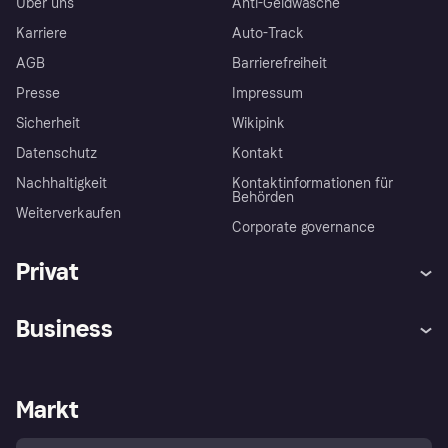
Über uns
Anti-Geldwäsche
Karriere
Auto-Track
AGB
Barrierefreiheit
Presse
Impressum
Sicherheit
Wikipink
Datenschutz
Kontakt
Nachhaltigkeit
Kontaktinformationen für
Behörden
Weiterverkaufen
Corporate governance
Privat
Hilfe
Beschwerden
Business
Einloggen
Sicher shoppen mit Klarna
Händlersupport
Entwicklerseite
Mit Klarna einkaufen
Festgeld
Händlerportal
Betriebsstatus
Markt
Klarna App
Datenschutzeinstellungen
Mit Klarna verkaufen
Plattformen und Partner
Shops entdecken
Dein Widerrufsrecht