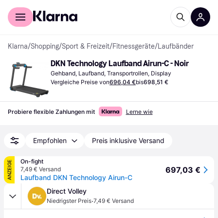
Für Shopper
Für Händler
Klarna
/
Shopping
/
Sport & Freizeit
/
Fitnessgeräte
/
Laufbänder
DKN Technology Laufband Airun-C - Noir
Gehband, Laufband, Transportrollen, Display
Vergleiche Preise von
696,04 €
bis
698,51 €
Probiere flexible Zahlungen mit
Lerne wie
Empfohlen
Preis inklusive Versand
On-fight
ANZEIGE
697,03 €
7,49 € Versand
Laufband DKN Technology Airun-C
Direct Volley
·
Niedrigster Preis
7,49 € Versand