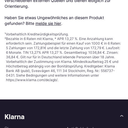
verschiedenen externen Quellen und dienen lediglich zur 
Orientierung.

Haben Sie etwas Ungewöhnliches an diesem Produkt 
gefunden? Bitte 
melde sie hier
.
¹
Vorbehaltlich Kreditwürdigkeitsprüfung.
²
Bezahle in 6 Raten mit Klarna, * APR 13,27 %. Eine Anzahlung kann
erforderlich sein. Zahlungsbeispiel für einen Kauf von 1000 € in 6 Raten:
5 Zahlungen von 172,81€ und die letzte Zahlung von 172,79 €. Laufzeit:
6 Monate. TIN 13,27% APR 13,27 %. Gesamtbetrag: 1036,84 €. Zinsen:
36,84 €. Gilt nur für in Deutschland lebende Personen über 18 Jahre.
Vorbehaltlich der Zustimmung von Klarna. Mindestkaufbetrag 25 € und
Höchstbetrag abhängig von der Bonitätsprüfung. Kreditgeber: Klarna
Bank AB (publ), Sveavägen 46, 111 34 Stockholm, Reg. Nr.: 556737-
0431. Siehe Bedingungen und weitere Informationen unter
https://www.klarna.com/de/agb/
.
Klarna