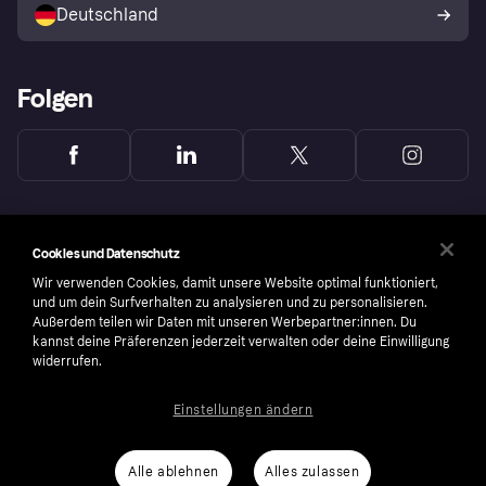
Deutschland
Käuferschutzrichtlinie
Folgen
Cookies und Datenschutz
Wir verwenden Cookies, damit unsere Website optimal funktioniert,
und um dein Surfverhalten zu analysieren und zu personalisieren.
Außerdem teilen wir Daten mit unseren Werbepartner:innen. Du
kannst deine Präferenzen jederzeit verwalten oder deine Einwilligung
widerrufen.
Einstellungen ändern
Copyright © 2005-2026 Klarna Bank AB (publ). Headquarters: Stockholm, Sweden. All
rights reserved. Klarna Bank AB (publ). Sveavägen 46, 111 34 Stockholm. Organization
number: 556737-0431
Alle ablehnen
Alles zulassen