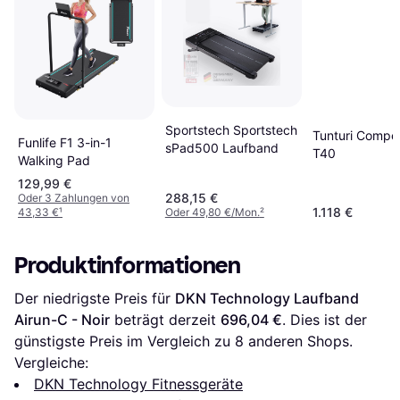
Sportstech Sportstech
Tunturi Compe
Funlife F1 3-in-1
sPad500 Laufband
T40
Walking Pad
129,99 €
288,15 €
Oder 3 Zahlungen von
1.118 €
43,33 €
¹
Oder 49,80 €/Mon.
²
Produktinformationen
Der niedrigste Preis für 
DKN Technology Laufband 
Airun-C - Noir
 beträgt derzeit 
696,04 €
. Dies ist der 
günstigste Preis im Vergleich zu 
8
 anderen Shops.
Vergleiche:
DKN Technology Fitnessgeräte