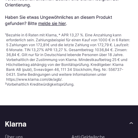
Orientierung.

Haben Sie etwas Ungewöhnliches an diesem Produkt 
gefunden? Bitte 
melde sie hier
.
¹
Bezahle in 6 Raten mit Klarna, * APR 13,27 %. Eine Anzahlung kann
erforderlich sein. Zahlungsbeispiel für einen Kauf von 1000 € in 6 Raten:
5 Zahlungen von 172,81€ und die letzte Zahlung von 172,79 €. Laufzeit:
6 Monate. TIN 13,27% APR 13,27 %. Gesamtbetrag: 1036,84 €. Zinsen:
36,84 €. Gilt nur für in Deutschland lebende Personen über 18 Jahre.
Vorbehaltlich der Zustimmung von Klarna. Mindestkaufbetrag 25 € und
Höchstbetrag abhängig von der Bonitätsprüfung. Kreditgeber: Klarna
Bank AB (publ), Sveavägen 46, 111 34 Stockholm, Reg. Nr.: 556737-
0431. Siehe Bedingungen und weitere Informationen unter
https://www.klarna.com/de/agb/
.
²
Vorbehaltlich Kreditwürdigkeitsprüfung.
Klarna
Über uns
Anti-Geldwäsche