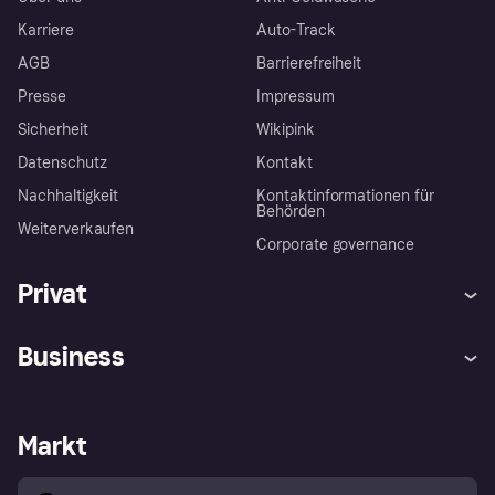
Karriere
Auto-Track
AGB
Barrierefreiheit
Presse
Impressum
Sicherheit
Wikipink
Datenschutz
Kontakt
Nachhaltigkeit
Kontaktinformationen für
Behörden
Weiterverkaufen
Corporate governance
Privat
Hilfe
Beschwerden
Business
Einloggen
Sicher shoppen mit Klarna
Händlersupport
Entwicklerseite
Mit Klarna einkaufen
Festgeld
Händlerportal
Betriebsstatus
Markt
Klarna App
Datenschutzeinstellungen
Mit Klarna verkaufen
Plattformen und Partner
Shops entdecken
Dein Widerrufsrecht