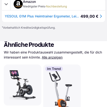
Amazon
·
Niedrigster Preis
Nachbestellung
499,00 €
YESOUL G1M Plus Heimtrainer Ergometer, Leises Indoor Fitnessbike für Kardio Training mit 21,5" FHD-Bildschirm, Magnetischem Widerstand, 360°-Sound & Unbegrenztem Streaming
¹
Vorbehaltlich Kreditwürdigkeitsprüfung.
Ähnliche Produkte
Wir haben eine Produktauswahl zusammengestellt, die für dich 
interessant sein könnte.
Alle anzeigen
Im Trend