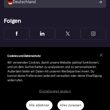
Deutschland
Käuferschutzrichtlinie
Folgen
Cookies und Datenschutz
Wir verwenden Cookies, damit unsere Website optimal funktioniert,
und um dein Surfverhalten zu analysieren und zu personalisieren.
Außerdem teilen wir Daten mit unseren Werbepartner:innen. Du
kannst deine Präferenzen jederzeit verwalten oder deine Einwilligung
widerrufen.
Einstellungen ändern
Copyright © 2005-2026 Klarna Bank AB (publ). Headquarters: Stockholm, Sweden. All
rights reserved. Klarna Bank AB (publ). Sveavägen 46, 111 34 Stockholm. Organization
number: 556737-0431
Alle ablehnen
Alles zulassen
Nutzungsbedingungen
Cookies
Klarna.com