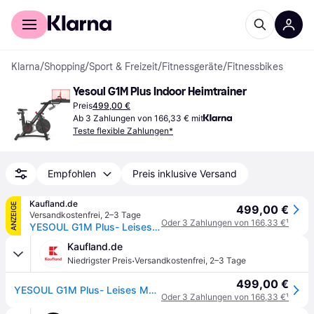
Für Shopper
Für Händler
Klarna
/
Shopping
/
Sport & Freizeit
/
Fitnessgeräte
/
Fitnessbikes
Yesoul G1M Plus Indoor Heimtrainer
Preis
499,00 €
Ab 3 Zahlungen von 166,33 € mit
Teste flexible Zahlungen*
Empfohlen
Preis inklusive Versand
Kaufland.de
ANZEIGE
499,00 €
Versandkostenfrei
,
2–3 Tage
Oder 3 Zahlungen von 166,33 €
¹
YESOUL G1M Plus- Leises Magnetischer Heimtrainer, 21.5Zoll FHD-Display, 0-100% Verstellbarer Widerstand, 360°Sound, Bildschirmspiegelung &App-Training
Kaufland.de
·
Niedrigster Preis
Versandkostenfrei
,
2–3 Tage
499,00 €
YESOUL G1M Plus- Leises Magnetischer Heimtrainer, 21.5Zoll FHD-Display, 0-100% Verstellbarer Widerstand, 360°Sound, Bildschirmspiegelung &App-Training
Oder 3 Zahlungen von 166,33 €
¹