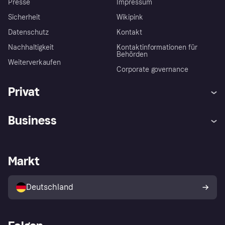
Presse
Impressum
Sicherheit
Wikipink
Datenschutz
Kontakt
Nachhaltigkeit
Kontaktinformationen für
Behörden
Weiterverkaufen
Corporate governance
Privat
Hilfe
Beschwerden
Business
Einloggen
Sicher shoppen mit Klarna
Händlersupport
Entwicklerseite
Mit Klarna einkaufen
Festgeld
Händlerportal
Betriebsstatus
Markt
Klarna App
Datenschutzeinstellungen
Mit Klarna verkaufen
Plattformen und Partner
Shops entdecken
Dein Widerrufsrecht
Deutschland
Käuferschutzrichtlinie