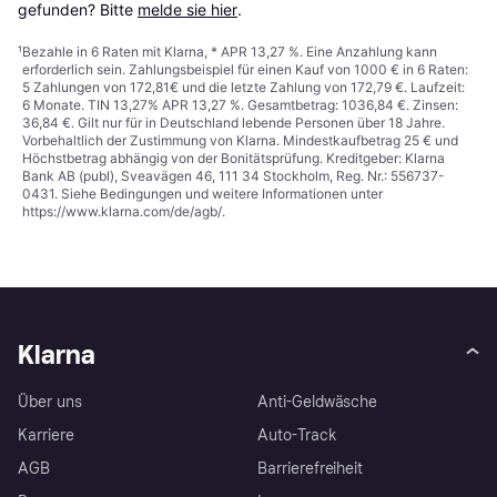
gefunden? Bitte 
melde sie hier
.
¹
Bezahle in 6 Raten mit Klarna, * APR 13,27 %. Eine Anzahlung kann
erforderlich sein. Zahlungsbeispiel für einen Kauf von 1000 € in 6 Raten:
5 Zahlungen von 172,81€ und die letzte Zahlung von 172,79 €. Laufzeit:
6 Monate. TIN 13,27% APR 13,27 %. Gesamtbetrag: 1036,84 €. Zinsen:
36,84 €. Gilt nur für in Deutschland lebende Personen über 18 Jahre.
Vorbehaltlich der Zustimmung von Klarna. Mindestkaufbetrag 25 € und
Höchstbetrag abhängig von der Bonitätsprüfung. Kreditgeber: Klarna
Bank AB (publ), Sveavägen 46, 111 34 Stockholm, Reg. Nr.: 556737-
0431. Siehe Bedingungen und weitere Informationen unter
https://www.klarna.com/de/agb/
.
Klarna
Über uns
Anti-Geldwäsche
Karriere
Auto-Track
AGB
Barrierefreiheit