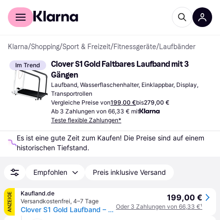
Für Shopper
Für Händler
Klarna
/
Shopping
/
Sport & Freizeit
/
Fitnessgeräte
/
Laufbänder
Clover S1 Gold Faltbares Laufband mit 3 
Im Trend
Gängen
Laufband, Wasserflaschenhalter, Einklappbar, Display, 
Transportrollen
Vergleiche Preise von
199,00 €
bis
279,00 €
Ab 3 Zahlungen von 66,33 € mit
Teste flexible Zahlungen*
Es ist eine gute Zeit zum Kaufen! Die Preise sind auf einem 
historischen Tiefstand.
Empfohlen
Preis inklusive Versand
Kaufland.de
ANZEIGE
199,00 €
Versandkostenfrei
,
4–7 Tage
Oder 3 Zahlungen von 66,33 €
¹
Clover S1 Gold Laufband – Sicher, leise & faltbar – Ideal für Senioren & Rehabilitation