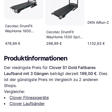
DKN AiRun-Z
Cecotec DrumFit
WayHome 1600
Cecotec DrumFit
Obelia Ultraflex Pro
WayHome 1500 Sprint
Folding Treadmill
Treadmill
478,99 €
298,99 €
1.132,63 €
Produktinformationen
Der niedrigste Preis für 
Clover S1 Gold Faltbares 
Laufband mit 3 Gängen
 beträgt derzeit 
199,00 €
. Dies 
ist der günstigste Preis im Vergleich zu 
2
 anderen 
Shops.
Vergleiche:
Clover Fitnessgeräte
Clover Laufbänder