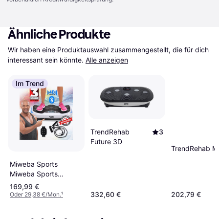
Ähnliche Produkte
Wir haben eine Produktauswahl zusammengestellt, die für dich 
interessant sein könnte.
Alle anzeigen
Im Trend
TrendRehab
3
Future 3D
TrendRehab Mi
Miweba Sports
Miweba Sports
Vibrationsplatte
169,99 €
MV300, 4D-Wave-
332,60 €
202,79 €
Oder 29,38 €/Mon.
¹
Vibration,
Fernbedienung,