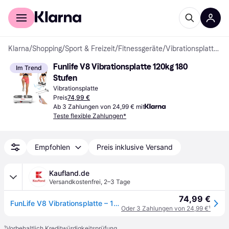
Für Shopper
Für Händler
Klarna
/
Shopping
/
Sport & Freizeit
/
Fitnessgeräte
/
Vibrationsplatten
Funlife V8 Vibrationsplatte 120kg 180 
Im Trend
Stufen
Vibrationsplatte
Preis
74,99 €
Ab 3 Zahlungen von 24,99 € mit
Teste flexible Zahlungen*
Empfohlen
Preis inklusive Versand
Kaufland.de
Versandkostenfrei
,
2–3 Tage
74,99 €
FunLife V8 Vibrationsplatte – 180 Intensitätsstufen, 5 Programme, Bluetooth-Lautsprecher, Widerstandsbänder, leise, Ganzkörpertraining, bis 120 kg
Oder 3 Zahlungen von 24,99 €
¹
¹
Vorbehaltlich Kreditwürdigkeitsprüfung.