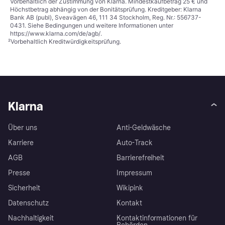
Vorbehaltlich der Zustimmung von Klarna. Mindestkaufbetrag 25 € und
Höchstbetrag abhängig von der Bonitätsprüfung. Kreditgeber: Klarna
Bank AB (publ), Sveavägen 46, 111 34 Stockholm, Reg. Nr.: 556737-
0431. Siehe Bedingungen und weitere Informationen unter
https://www.klarna.com/de/agb/
.
²
Vorbehaltlich Kreditwürdigkeitsprüfung.
Klarna
Über uns
Anti-Geldwäsche
Karriere
Auto-Track
AGB
Barrierefreiheit
Presse
Impressum
Sicherheit
Wikipink
Datenschutz
Kontakt
Nachhaltigkeit
Kontaktinformationen für